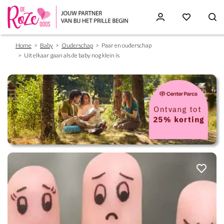
Breadcrumb
Skip
Home
Baby
Ouderschap
Paar en ouderschap
to
Uit elkaar gaan als de baby nog klein is
main
content