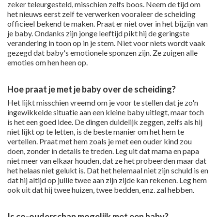
zeker teleurgesteld, misschien zelfs boos. Neem de tijd om
het nieuws eerst zelf te verwerken vooraleer de scheiding
officieel bekend te maken. Praat er niet over in het bijzijn van
je baby. Ondanks zijn jonge leeftijd pikt hij de geringste
verandering in toon op in je stem. Niet voor niets wordt vaak
gezegd dat baby's emotionele sponzen zijn. Ze zuigen alle
emoties om hen heen op.
Hoe praat je met je baby over de scheiding?
Het lijkt misschien vreemd om je voor te stellen dat je zo'n
ingewikkelde situatie aan een kleine baby uitlegt, maar toch
is het een goed idee. De dingen duidelijk zeggen, zelfs als hij
niet lijkt op te letten, is de beste manier om het hem te
vertellen. Praat met hem zoals je met een ouder kind zou
doen, zonder in details te treden. Leg uit dat mama en papa
niet meer van elkaar houden, dat ze het probeerden maar dat
het helaas niet gelukt is. Dat het helemaal niet zijn schuld is en
dat hij altijd op jullie twee aan zijn zijde kan rekenen. Leg hem
ook uit dat hij twee huizen, twee bedden, enz. zal hebben.
Is co-ouderschap mogelijk met een baby?