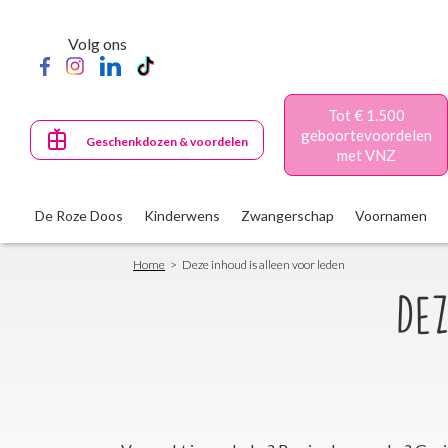
Skip
to
Volg ons
main
content
Tot € 1.500
geboortevoordelen
Geschenkdozen & voordelen
met VNZ
De Roze Doos
Kinderwens
Zwangerschap
Voornamen
Breadcrumb
Home
Deze inhoud is alleen voor leden
Dez