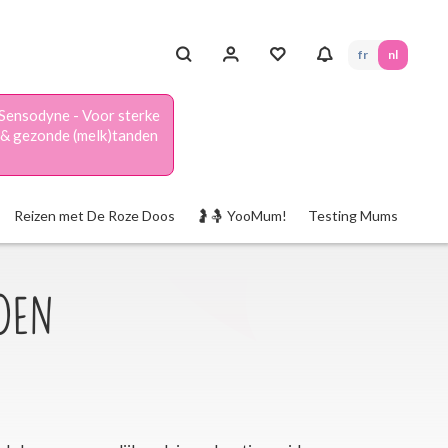
fr
nl
Sensodyne - Voor sterke
& gezonde (melk)tanden
Reizen met De Roze Doos
🤰🤱 YooMum!
Testing Mums
eden