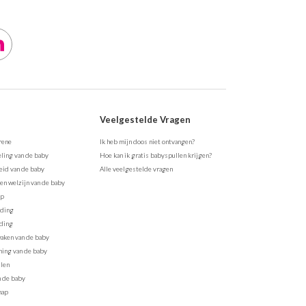
Veelgestelde Vragen
rene
Ik heb mijn doos niet ontvangen?
ling van de baby
Hoe kan ik gratis babyspullen krijgen?
id van de baby
Alle veelgestelde vragen
en welzijn van de baby
ap
eding
ding
aken van de baby
ing van de baby
len
n de baby
hap