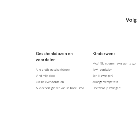
Volg
Geschenkdozen en
Kinderwens
voordelen
Moeilijkheden om zwanger te wo
Alle gratis geschenkdozen
Ik wil een baby
Vind mijn doos
Ben ik zwanger?
Exclusieve voordelen
Zwangerschapstest
Alle expert gidsen van De Roze Doos
Hoe word je zwanger?