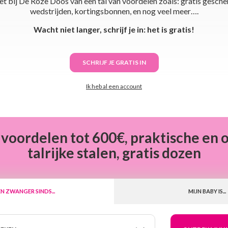
et bij De Roze Doos van een tal van voordelen zoals: gratis gesche
wedstrijden, kortingsbonnen, en nog veel meer….
Wacht niet langer, schrijf je in: het is gratis!
SCHRIJF JE GRATIS IN
Ik heb al een account
 voordelen tot 600€, praktische en 
talrijke stalen, gratis dozen
EN ZWANGER SINDS...
MIJN BABY IS...