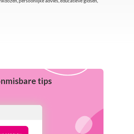
nkdozen, persoonlijke advies, educatieve gidsen,
onmisbare tips