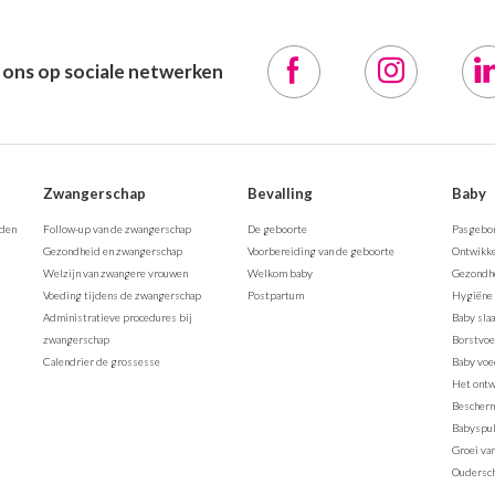
 ons op sociale netwerken
Zwangerschap
Bevalling
Baby
rden
Follow-up van de zwangerschap
De geboorte
Pasgebo
Gezondheid en zwangerschap
Voorbereiding van de geboorte
Ontwikke
Welzijn van zwangere vrouwen
Welkom baby
Gezondhe
Voeding tijdens de zwangerschap
Postpartum
Hygiëne 
Administratieve procedures bij
Baby sla
zwangerschap
Borstvo
Calendrier de grossesse
Baby voe
Het ontw
Bescherm
Babyspul
Groei va
Oudersc