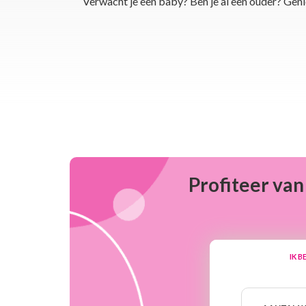
Paragraphs
Verwacht je een baby? Ben je al een ouder? Geni
Profiteer van
IK B
Aantal