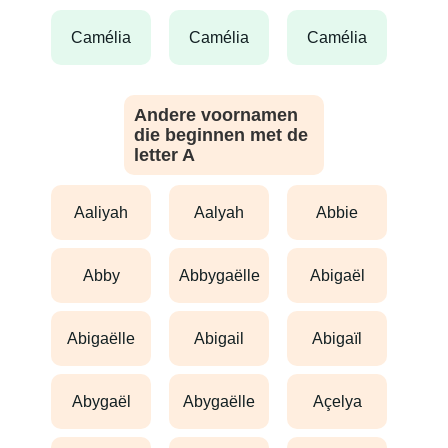
camélia
camélia
camélia
Andere voornamen
die beginnen met de
letter A
aaliyah
aalyah
abbie
abby
abbygaëlle
abigaël
abigaëlle
abigail
abigaïl
abygaël
abygaëlle
açelya