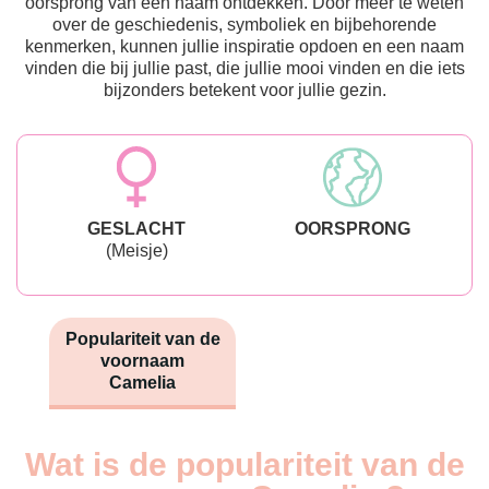
oorsprong van een naam ontdekken. Door meer te weten
over de geschiedenis, symboliek en bijbehorende
kenmerken, kunnen jullie inspiratie opdoen en een naam
vinden die bij jullie past, die jullie mooi vinden en die iets
bijzonders betekent voor jullie gezin.
GESLACHT
OORSPRONG
(Meisje)
Populariteit van de
voornaam
Camelia
Wat is de populariteit van de
Nouveaux-
Année
nés