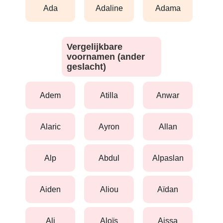
ada
adaline
adama
Vergelijkbare
voornamen (ander
geslacht)
adem
atilla
anwar
alaric
ayron
allan
alp
abdul
alpaslan
aiden
aliou
aïdan
ali
aloïs
aissa