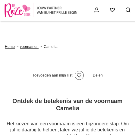
Skip
to
main
content
Breadcrumb
Home
voornamen
Camelia
Toevoegen aan mijn lijst
Delen
Ontdek de betekenis van de voornaam
Camelia
Het kiezen van een voornaam is een bijzondere stap. Om
jullie daarbij te helpen, laten we jullie de betekenis en