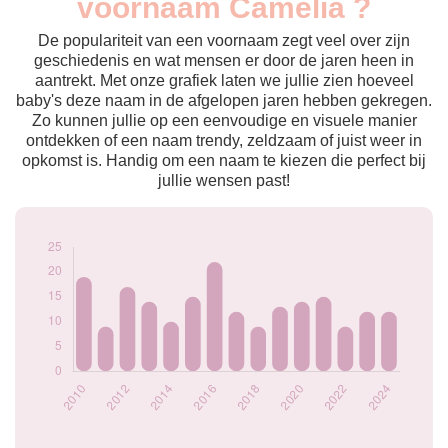
voornaam Camelia ?
2009
9
2010
19
De populariteit van een voornaam zegt veel over zijn
2011
9
geschiedenis en wat mensen er door de jaren heen in
aantrekt. Met onze grafiek laten we jullie zien hoeveel
2012
17
baby's deze naam in de afgelopen jaren hebben gekregen.
2013
14
Zo kunnen jullie op een eenvoudige en visuele manier
2014
10
ontdekken of een naam trendy, zeldzaam of juist weer in
2015
15
opkomst is. Handig om een naam te kiezen die perfect bij
2016
22
jullie wensen past!
2017
12
2018
9
2019
13
2020
14
2021
15
2022
9
2023
12
2024
12
Popularité du
prénom Camelia
par année