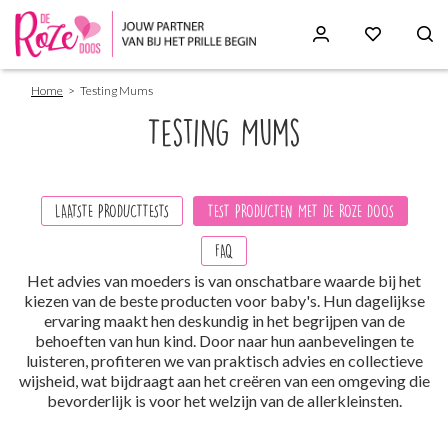
Breadcrumb
Skip
Home
Testing Mums
to
main
Testing Mums
content
Paragraphs
LAATSTE PRODUCTTESTS
TEST PRODUCTEN MET DE ROZE DOOS
FAQ
Het advies van moeders is van onschatbare waarde bij het
kiezen van de beste producten voor baby's. Hun dagelijkse
ervaring maakt hen deskundig in het begrijpen van de
behoeften van hun kind. Door naar hun aanbevelingen te
luisteren, profiteren we van praktisch advies en collectieve
wijsheid, wat bijdraagt aan het creëren van een omgeving die
bevorderlijk is voor het welzijn van de allerkleinsten.