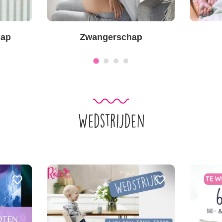
hap
Zwangerschap
Wedstrijden