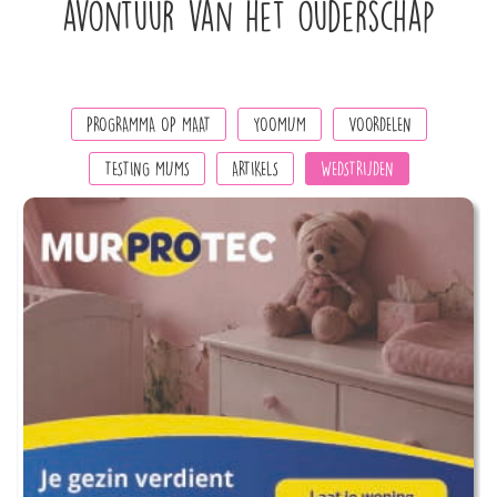
avontuur van het ouderschap
PROGRAMMA OP MAAT
YOOMUM
VOORDELEN
TESTING MUMS
ARTIKELS
WEDSTRIJDEN