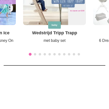
baby
n Ice
Wedstrijd Tripp Trapp
isney On
met baby set
6 Dre