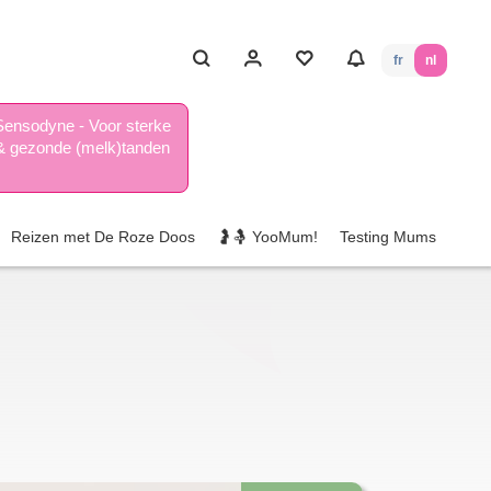
fr
nl
Sensodyne - Voor sterke
& gezonde (melk)tanden
Reizen met De Roze Doos
🤰🤱 YooMum!
Testing Mums