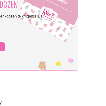
DOZEN
chenkdozen te krijgen: HET
y