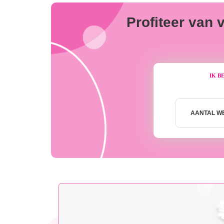
Profiteer van 
IK B
Aantal
weken
AANTAL W