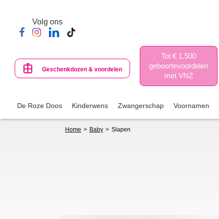
Skip
to
Volg ons
main
content
Tot € 1.500
geboortevoordelen
Geschenkdozen & voordelen
met VNZ
De Roze Doos
Kinderwens
Zwangerschap
Voornamen
Breadcrumb
Home
Baby
Slapen