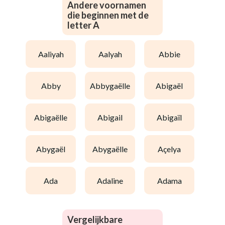
Andere voornamen
die beginnen met de
letter A
aaliyah
aalyah
abbie
abby
abbygaëlle
abigaël
abigaëlle
abigail
abigaïl
abygaël
abygaëlle
açelya
ada
adaline
adama
Vergelijkbare