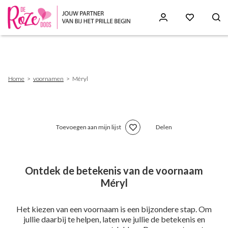
Skip
to
main
content
Breadcrumb
Home
voornamen
Méryl
Toevoegen aan mijn lijst
Delen
Ontdek de betekenis van de voornaam
Méryl
Het kiezen van een voornaam is een bijzondere stap. Om
jullie daarbij te helpen, laten we jullie de betekenis en