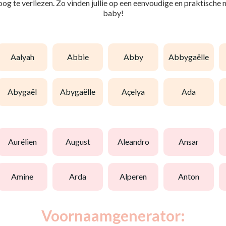
 oog te verliezen. Zo vinden jullie op een eenvoudige en praktische
baby!
aalyah
abbie
abby
abbygaëlle
abygaël
abygaëlle
açelya
ada
aurélien
august
aleandro
ansar
amine
arda
alperen
anton
Voornaamgenerator: