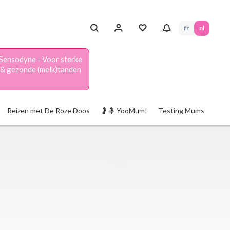
fr
nl
Sensodyne - Voor sterke
& gezonde (melk)tanden
Reizen met De Roze Doos
🤰🤱 YooMum!
Testing Mums