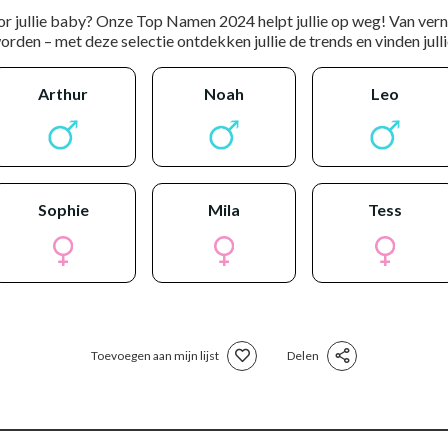
or jullie baby? Onze Top Namen 2024 helpt jullie op weg! Van ver
rden – met deze selectie ontdekken jullie de trends en vinden jullie
arthur
noah
leo
sophie
mila
tess
Toevoegen aan mijn lijst
Delen