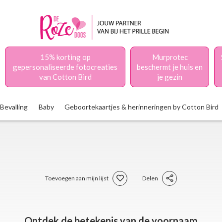
15% korting op
Murprotec
gepersonaliseerde fotocreaties
beschermt je huis en
van Cotton Bird
je gezin
Bevalling
Baby
Geboortekaartjes & herinneringen by Cotton Bird
Toevoegen aan mijn lijst
Delen
Ontdek de betekenis van de voornaam