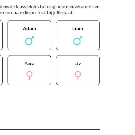
nieuwde klassiekers tot originele nieuwkomers en
 een naam die perfect bij jullie past.
adam
liam
yara
liv