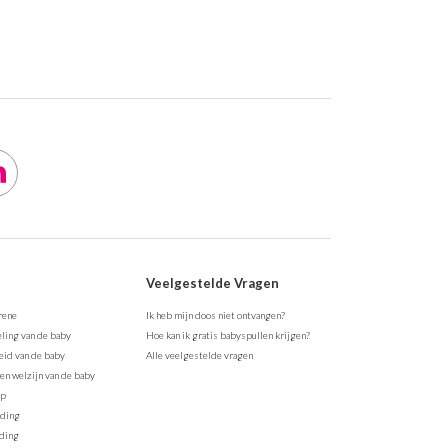
Veelgestelde Vragen
rene
Ik heb mijn doos niet ontvangen?
ling van de baby
Hoe kan ik gratis babyspullen krijgen?
id van de baby
Alle veelgestelde vragen
en welzijn van de baby
ap
eding
ding