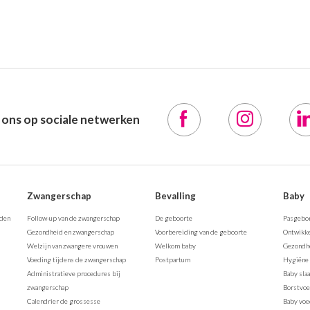
 ons op sociale netwerken
Zwangerschap
Bevalling
Baby
rden
Follow-up van de zwangerschap
De geboorte
Pasgebo
Gezondheid en zwangerschap
Voorbereiding van de geboorte
Ontwikke
Welzijn van zwangere vrouwen
Welkom baby
Gezondhe
Voeding tijdens de zwangerschap
Postpartum
Hygiëne 
Administratieve procedures bij
Baby sla
zwangerschap
Borstvo
Calendrier de grossesse
Baby voe