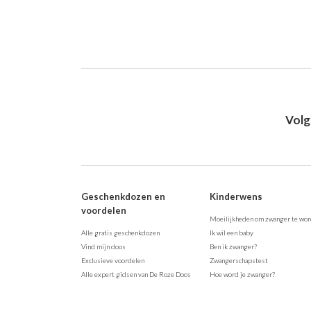
Volg
Geschenkdozen en
Kinderwens
voordelen
Moeilijkheden om zwanger te wo
Alle gratis geschenkdozen
Ik wil een baby
Vind mijn doos
Ben ik zwanger?
Exclusieve voordelen
Zwangerschapstest
Alle expert gidsen van De Roze Doos
Hoe word je zwanger?