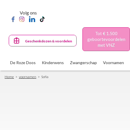
Skip
to
Volg ons
main
content
Tot € 1.500
geboortevoordelen
Geschenkdozen & voordelen
met VNZ
De Roze Doos
Kinderwens
Zwangerschap
Voornamen
Breadcrumb
Home
voornamen
Sofía