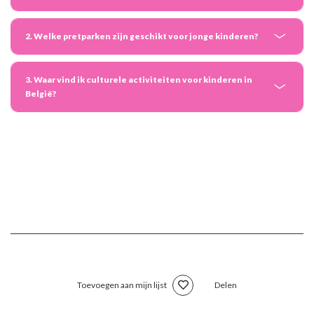
2. Welke pretparken zijn geschikt voor jonge kinderen?
3. Waar vind ik culturele activiteiten voor kinderen in
België?
Toevoegen aan mijn lijst
Delen