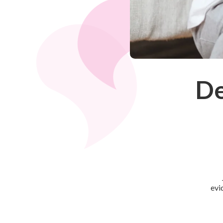
De
evi