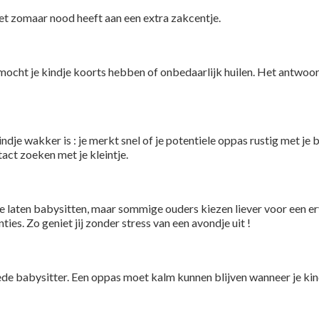
niet zomaar nood heeft aan een extra zakcentje.
en mocht je kindje koorts hebben of onbedaarlijk huilen. Het antw
indje wakker is : je merkt snel of je potentiele oppas rustig met je
tact zoeken met je kleintje.
e laten babysitten, maar sommige ouders kiezen liever voor een erv
ties. Zo geniet jij zonder stress van een avondje uit !
de babysitter. Een oppas moet kalm kunnen blijven wanneer je kind