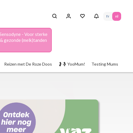
fr
nl
Sensodyne - Voor sterke
& gezonde (melk)tanden
Reizen met De Roze Doos
🤰🤱 YooMum!
Testing Mums