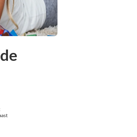
 de
t
aast