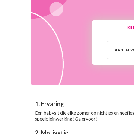
IK B
Aantal
weken
AANTAL W
1. Ervaring
Een babysit die elke zomer op nichtjes en neefjes
speelpleinwerking! Ga ervoor!
2. Motivatie