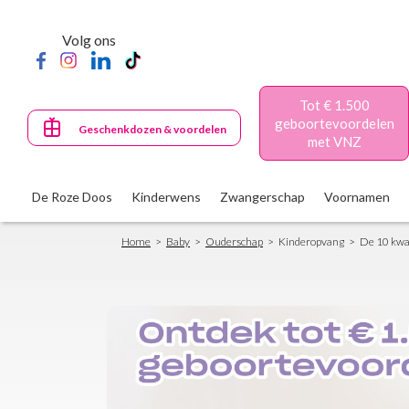
Skip
to
Volg ons
main
content
Tot € 1.500
geboortevoordelen
Geschenkdozen & voordelen
met VNZ
De Roze Doos
Kinderwens
Zwangerschap
Voornamen
Breadcrumb
Home
Baby
Ouderschap
Kinderopvang
De 10 kwal