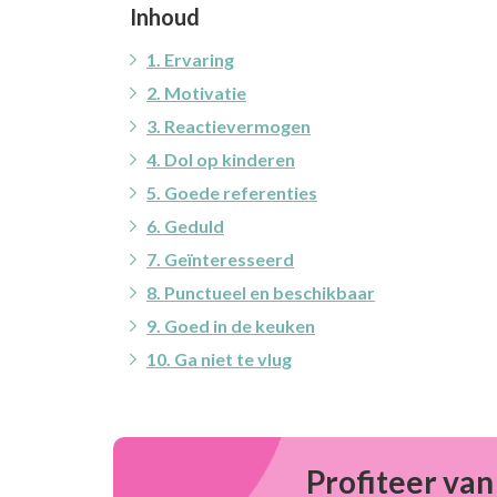
Inhoud
1. Ervaring
2. Motivatie
3. Reactievermogen
4. Dol op kinderen
5. Goede referenties
6. Geduld
7. Geïnteresseerd
8. Punctueel en beschikbaar
9. Goed in de keuken
10. Ga niet te vlug
Profiteer van