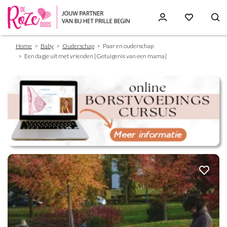
Breadcrumb
Skip
Home
Baby
Ouderschap
Paar en ouderschap
to
Een dagje uit met vrienden [Getuigenis van een mama]
main
content