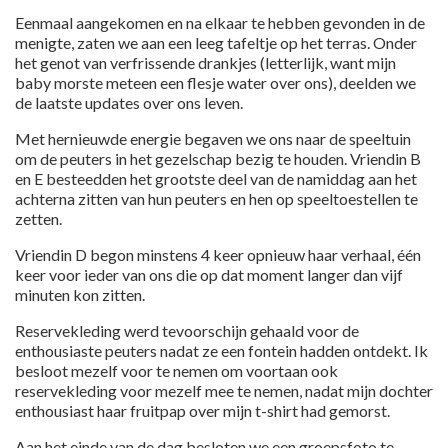
Eenmaal aangekomen en na elkaar te hebben gevonden in de
menigte, zaten we aan een leeg tafeltje op het terras. Onder
het genot van verfrissende drankjes (letterlijk, want mijn
baby morste meteen een flesje water over ons), deelden we
de laatste updates over ons leven.
Met hernieuwde energie begaven we ons naar de speeltuin
om de peuters in het gezelschap bezig te houden. Vriendin B
en E besteedden het grootste deel van de namiddag aan het
achterna zitten van hun peuters en hen op speeltoestellen te
zetten.
Vriendin D begon minstens 4 keer opnieuw haar verhaal, één
keer voor ieder van ons die op dat moment langer dan vijf
minuten kon zitten.
Reservekleding werd tevoorschijn gehaald voor de
enthousiaste peuters nadat ze een fontein hadden ontdekt. Ik
besloot mezelf voor te nemen om voortaan ook
reservekleding voor mezelf mee te nemen, nadat mijn dochter
enthousiast haar fruitpap over mijn t-shirt had gemorst.
Aan het einde van de dag besloten we een groepsfoto te