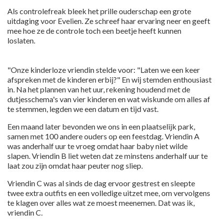
Als controlefreak bleek het prille ouderschap een grote
uitdaging voor Evelien. Ze schreef haar ervaring neer en geeft
mee hoe ze de controle toch een beetje heeft kunnen
loslaten.
"Onze kinderloze vriendin stelde voor: "Laten we een keer
afspreken met de kinderen erbij?" En wij stemden enthousiast
in. Na het plannen van het uur, rekening houdend met de
dutjesschema's van vier kinderen en wat wiskunde om alles af
te stemmen, legden we een datum en tijd vast.
Een maand later bevonden we ons in een plaatselijk park,
samen met 100 andere ouders op een feestdag. Vriendin A
was anderhalf uur te vroeg omdat haar baby niet wilde
slapen. Vriendin B liet weten dat ze minstens anderhalf uur te
laat zou zijn omdat haar peuter nog sliep.
Vriendin C was al sinds de dag ervoor gestrest en sleepte
twee extra outfits en een volledige uitzet mee, om vervolgens
te klagen over alles wat ze moest meenemen. Dat was ik,
vriendin C.