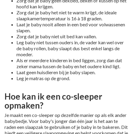
Zorg dat je baby geen dekbed, deken of kussen op het
hoofd kan krijgen.
Zorg dat je baby het niet te warm krijgt, de ideale
slaapkamertemperatuur is 16 à 18 graden.
Laat je baby nooit alleen in een bed voor volwassenen
slapen.
Zorg dat je baby niet uit bed kan vallen.
Leg baby niet tussen ouders in, de vader kan wel over
de baby rollen, baby slaapt dus best enkel langs de
moeder.
Als er meerdere kinderen in bed liggen, zorg dan dat
zeker mama tussen de baby en het oudere kind ligt.
Laat geen huisdieren bij je baby slapen.
Leg je matras op de grond.
Hoe kan ik een co-sleeper
opmaken?
Je maakt een co-sleeper op dezelfde manier op als elk ander
babybedje. Voor baby's jonger dan één jaar is het aan te
raden een slaapzak te gebruiken of je baby in te bakeren. Dit
biedt een veiligere slaapomgeving en helpt voorkomen dat je