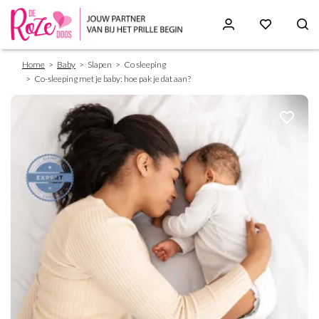
Breadcrumb
Skip
Home
Baby
Slapen
Co sleeping
to
Co-sleeping met je baby: hoe pak je dat aan?
main
content