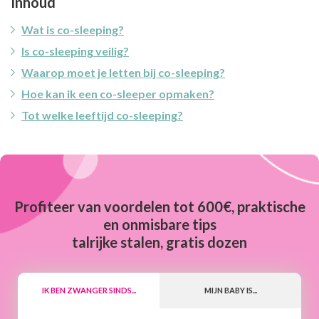
Inhoud
Wat is co-sleeping?
Is co-sleeping veilig?
Waarop moet je letten bij co-sleeping?
Hoe kan ik een co-sleeper opmaken?
Tot welke leeftijd co-sleeping?
Profiteer van voordelen tot 600€, praktische
en onmisbare tips
talrijke stalen, gratis dozen
IK BEN ZWANGER SINDS...
MIJN BABY IS...