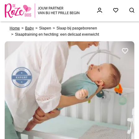
Breadcrumb
Skip
Home
Baby
Slapen
Slaap bij pasgeborenen
to
Slaaptraining en hechting: een delicaat evenwicht
main
content