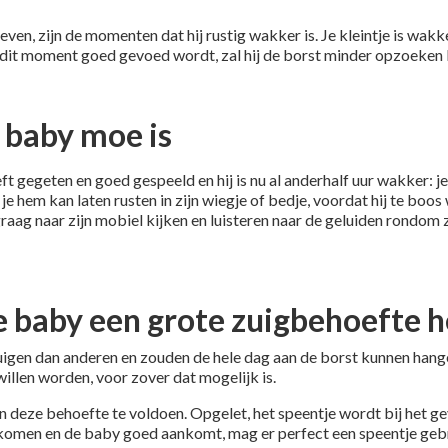
en, zijn de momenten dat hij rustig wakker is. Je kleintje is wak
 dit moment goed gevoed wordt, zal hij de borst minder opzoeken b
baby moe is
 heeft gegeten en goed gespeeld en hij is nu al anderhalf uur wakker
e hem kan laten rusten in zijn wiegje of bedje, voordat hij te boos 
graag naar zijn mobiel kijken en luisteren naar de geluiden rondom zi
e baby een grote zuigbehoefte h
en dan anderen en zouden de hele dag aan de borst kunnen hangen
willen worden, voor zover dat mogelijk is.
 deze behoefte te voldoen. Opgelet, het speentje wordt bij het g
komen en de baby goed aankomt, mag er perfect een speentje geb