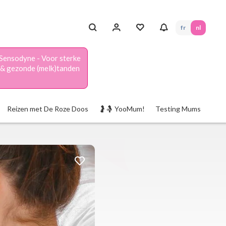
fr
nl
Sensodyne - Voor sterke
& gezonde (melk)tanden
Reizen met De Roze Doos
🤰🤱 YooMum!
Testing Mums