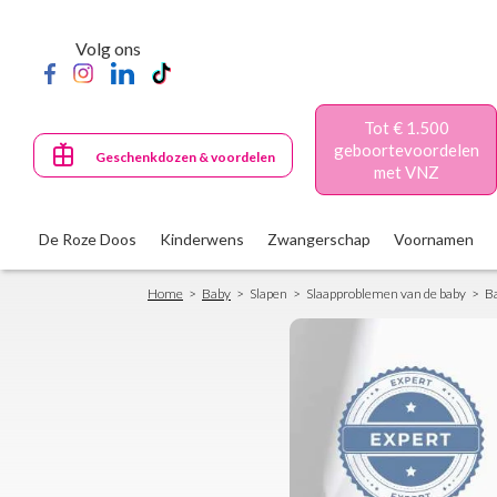
Skip
to
Volg ons
main
content
Tot € 1.500
geboortevoordelen
Geschenkdozen & voordelen
met VNZ
De Roze Doos
Kinderwens
Zwangerschap
Voornamen
Breadcrumb
Home
Baby
Slapen
Slaapproblemen van de baby
Ba