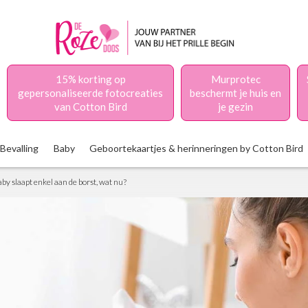
15% korting op
Murprotec
gepersonaliseerde fotocreaties
beschermt je huis en
van Cotton Bird
je gezin
Bevalling
Baby
Geboortekaartjes & herinneringen by Cotton Bird
by slaapt enkel aan de borst, wat nu?