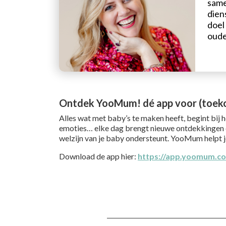
same
dien
doel
oude
Ontdek YooMum! dé app voor (toek
Alles wat met baby’s te maken heeft, begint bij h
emoties… elke dag brengt nieuwe ontdekkingen en 
welzijn van je baby ondersteunt. YooMum helpt 
Download de app hier:
https://app.yoomum.c