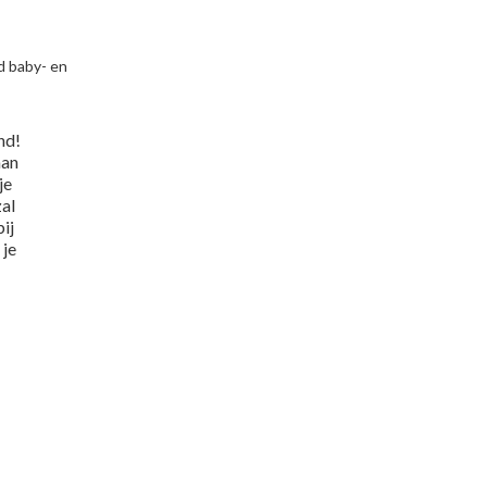
d baby- en
nd!
aan
je
zal
bij
 je