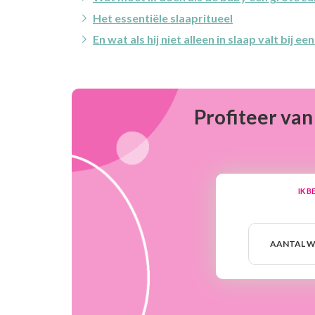
Het essentiële slaapritueel
En wat als hij niet alleen in slaap valt bij e
Profiteer van
IK B
Aantal
weken
AANTAL W