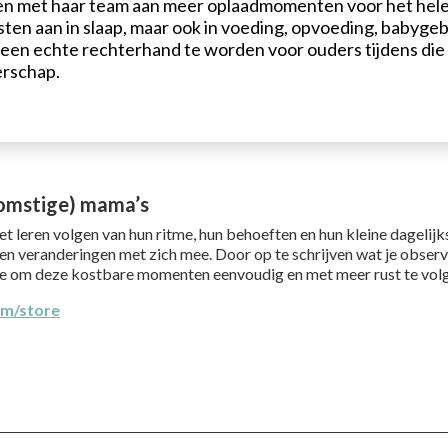
n met haar team aan meer oplaadmomenten voor het hele g
sten aan in slaap, maar ook in voeding, opvoeding, babygeb
 een echte rechterhand te worden voor ouders tijdens die 
rschap.
omstige) mama’s
et leren volgen van hun ritme, hun behoeften en hun kleine dagelijk
veranderingen met zich mee. Door op te schrijven wat je observeer
je om deze kostbare momenten eenvoudig en met meer rust te vol
om/store