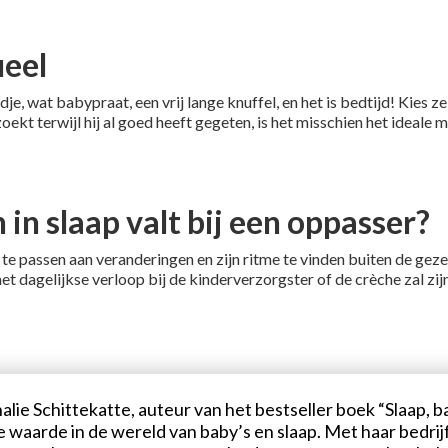
ueel
 wat babypraat, een vrij lange knuffel, en het is bedtijd! Kies zelf 
zoekt terwijl hij al goed heeft gegeten, is het misschien het idea
n in slaap valt bij een oppasser?
 te passen aan veranderingen en zijn ritme te vinden buiten de gez
t dagelijkse verloop bij de kinderverzorgster of de crèche zal zijn,
alie Schittekatte, auteur van het bestseller boek “Slaap, bab
e waarde in de wereld van baby’s en slaap. Met haar bedrij