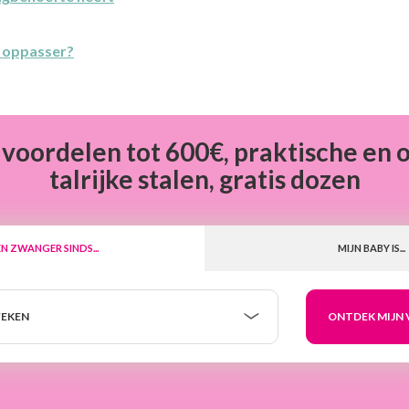
en oppasser?
 voordelen tot 600€, praktische en 
talrijke stalen, gratis dozen
EN ZWANGER SINDS...
MIJN BABY IS...
EKEN