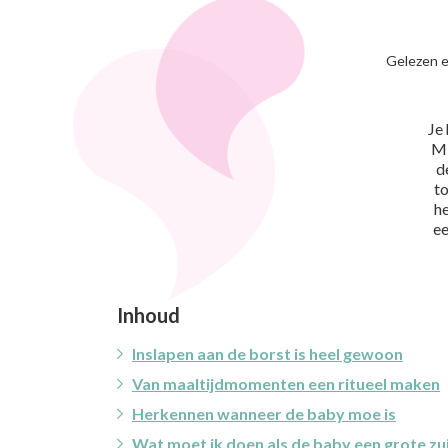
Gelezen 
Je
Mi
d
to
he
ee
Inhoud
Inslapen aan de borst is heel gewoon
Van maaltijdmomenten een ritueel maken
Herkennen wanneer de baby moe is
Wat moet ik doen als de baby een grote z