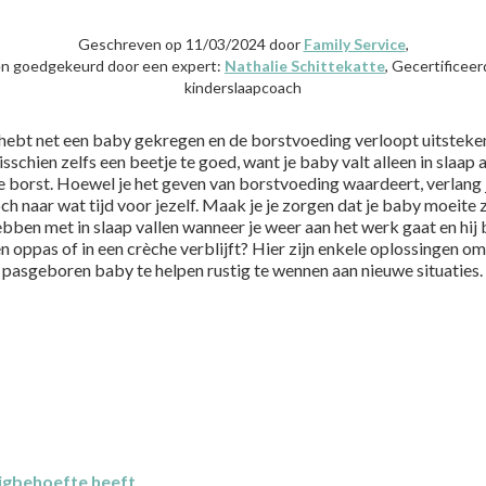
Geschreven op 11/03/2024 door
Family Service
,
en goedgekeurd door een expert:
Nathalie Schittekatte
, Gecertificeer
kinderslaapcoach
 hebt net een baby gekregen en de borstvoeding verloopt uitsteke
sschien zelfs een beetje te goed, want je baby valt alleen in slaap 
e borst. Hoewel je het geven van borstvoeding waardeert, verlang 
ch naar wat tijd voor jezelf. Maak je je zorgen dat je baby moeite 
bben met in slaap vallen wanneer je weer aan het werk gaat en hij 
n oppas of in een crèche verblijft? Hier zijn enkele oplossingen om
pasgeboren baby te helpen rustig te wennen aan nieuwe situaties.
uigbehoefte heeft