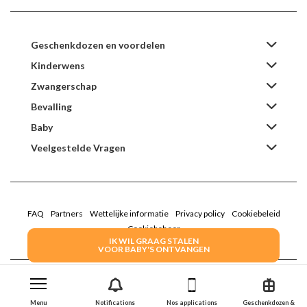
Geschenkdozen en voordelen
Kinderwens
Zwangerschap
Bevalling
Baby
Veelgestelde Vragen
FAQ
Partners
Wettelijke informatie
Privacy policy
Cookiebeleid
Cookiebeheer
IK WIL GRAAG STALEN
VOOR BABY'S ONTVANGEN
2022 Family Service - De Roze Doos
Menu
Notifications
Nos applications
Geschenkdozen &