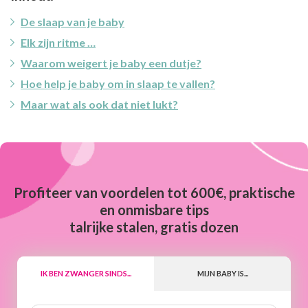
De slaap van je baby
Elk zijn ritme …
Waarom weigert je baby een dutje?
Hoe help je baby om in slaap te vallen?
Maar wat als ook dat niet lukt?
Profiteer van voordelen tot 600€, praktische
en onmisbare tips
talrijke stalen, gratis dozen
IK BEN ZWANGER SINDS...
MIJN BABY IS...