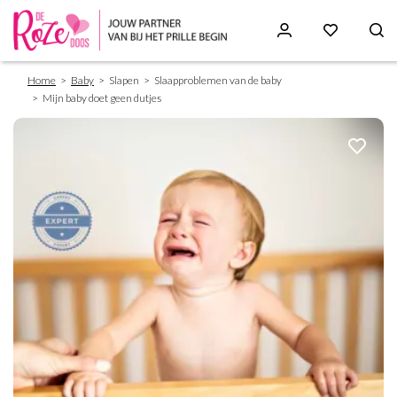
Breadcrumb
Skip
Home
Baby
Slapen
Slaapproblemen van de baby
to
Mijn baby doet geen dutjes
main
content