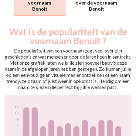
voornaam
over de voornaam
Benoît
Benoît
Wat is de populariteit van de
Nouveaux-
Année
nés
voornaam Benoît ?
2009
12
2010
12
De populariteit van een voornaam zegt veel over zijn
2011
6
geschiedenis en wat mensen er door de jaren heen in aantrekt.
Met onze grafiek laten we jullie zien hoeveel baby's deze
2012
8
naam in de afgelopen jaren hebben gekregen. Zo kunnen jullie
2014
6
op een eenvoudige en visuele manier ontdekken of een naam
2015
7
trendy, zeldzaam of juist weer in opkomst is. Handig om een
2016
6
naam te kiezen die perfect bij jullie wensen past!
2017
8
2018
6
2019
8
2022
8
2024
6
Popularité du
prénom Benoît par