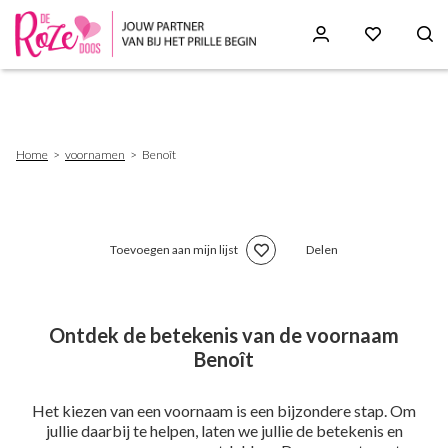
Skip
to
main
content
Breadcrumb
Home
voornamen
Benoît
Toevoegen aan mijn lijst
Delen
Ontdek de betekenis van de voornaam
Benoît
Het kiezen van een voornaam is een bijzondere stap. Om
jullie daarbij te helpen, laten we jullie de betekenis en