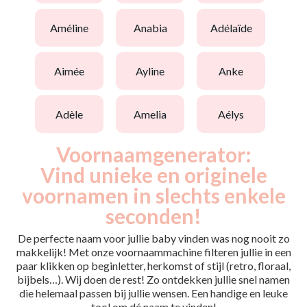
améline
anabia
adélaïde
aimée
ayline
anke
adèle
amelia
aélys
Voornaamgenerator:
Vind unieke en originele
voornamen in slechts enkele
seconden!
De perfecte naam voor jullie baby vinden was nog nooit zo
makkelijk! Met onze voornaammachine filteren jullie in een
paar klikken op beginletter, herkomst of stijl (retro, floraal,
bijbels…). Wij doen de rest! Zo ontdekken jullie snel namen
die helemaal passen bij jullie wensen. Een handige en leuke
tool om dé naam te vinden!