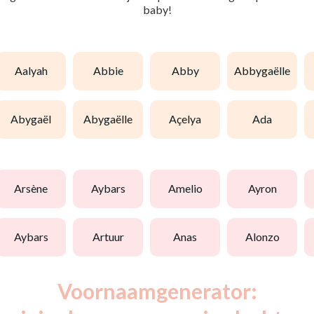
baby!
aalyah
abbie
abby
abbygaëlle
abygaël
abygaëlle
açelya
ada
arsène
aybars
amelio
ayron
aybars
artuur
anas
alonzo
Voornaamgenerator: