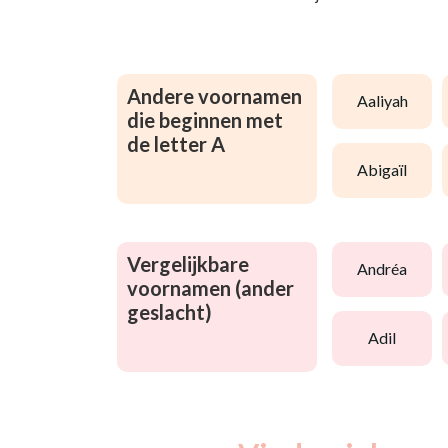
Andere voornamen
aaliyah
die beginnen met
de letter A
abigaïl
Vergelijkbare
andréa
voornamen (ander
geslacht)
adil