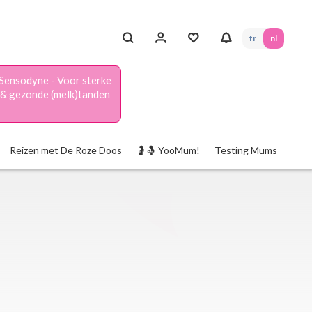
fr
nl
Sensodyne - Voor sterke
& gezonde (melk)tanden
Reizen met De Roze Doos
🤰🤱 YooMum!
Testing Mums