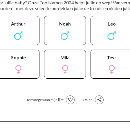
or jullie baby? Onze Top Namen 2024 helpt jullie op weg! Van ver
rden – met deze selectie ontdekken jullie de trends en vinden jullie
arthur
noah
leo
sophie
mila
tess
Toevoegen aan mijn lijst
Delen