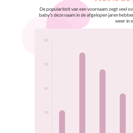
nés
2009
35
De populariteit van een voornaam zegt veel ove
2010
31
baby's deze naam in de afgelopen jaren hebben
2011
55
weer in 
2012
48
2013
38
2014
40
2015
49
2016
35
2017
33
2018
29
2019
26
2020
28
2021
26
2022
16
2023
17
2024
10
Popularité du
prénom
Clémentine par