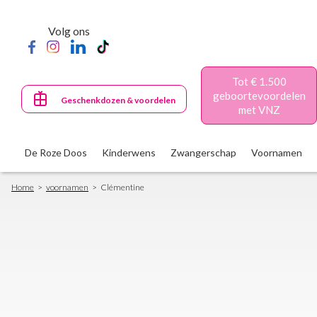
Skip
to
Volg ons
main
content
Tot € 1.500
geboortevoordelen
Geschenkdozen & voordelen
met VNZ
De Roze Doos
Kinderwens
Zwangerschap
Voornamen
Breadcrumb
Home
voornamen
Clémentine