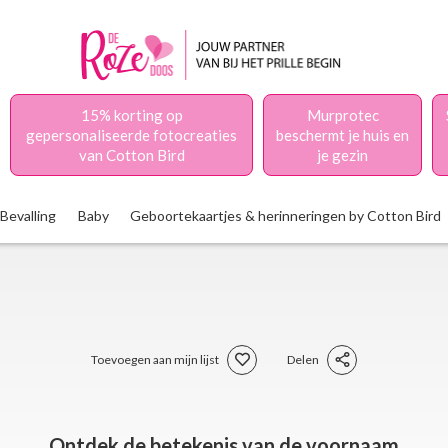
15% korting op
Murprotec
gepersonaliseerde fotocreaties
beschermt je huis en
van Cotton Bird
je gezin
Bevalling
Baby
Geboortekaartjes & herinneringen by Cotton Bird
Toevoegen aan mijn lijst
Delen
Ontdek de betekenis van de voornaam