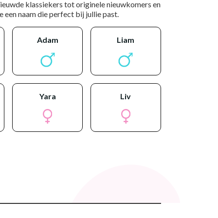
nieuwde klassiekers tot originele nieuwkomers en
 een naam die perfect bij jullie past.
adam
liam
yara
liv