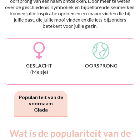
oorsprong van een naam ontdekken. Door meer te weten
over de geschiedenis, symboliek en bijbehorende kenmerken,
kunnen jullie inspiratie opdoen en een naam vinden die bij
jullie past, die jullie mooi vinden en die iets bijzonders
betekent voor jullie gezin.
GESLACHT
OORSPRONG
(Meisje)
Populariteit van de
voornaam
Giada
Wat is de populariteit van de
Nouveaux-
Année
nés