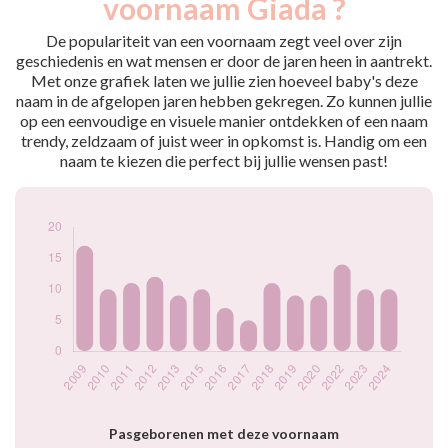
voornaam Giada ?
2009
17
2010
10
De populariteit van een voornaam zegt veel over zijn
2011
11
geschiedenis en wat mensen er door de jaren heen in aantrekt.
Met onze grafiek laten we jullie zien hoeveel baby's deze
2012
12
naam in de afgelopen jaren hebben gekregen. Zo kunnen jullie
2013
9
op een eenvoudige en visuele manier ontdekken of een naam
2015
10
trendy, zeldzaam of juist weer in opkomst is. Handig om een
2016
7
naam te kiezen die perfect bij jullie wensen past!
2017
5
2018
11
2019
9
2020
9
2022
14
2023
10
2024
10
Popularité du
prénom Giada par
année
Pasgeborenen met deze voornaam