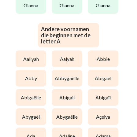
gianna
gianna
gianna
Andere voornamen
die beginnen met de
letter A
aaliyah
aalyah
abbie
abby
abbygaëlle
abigaël
abigaëlle
abigail
abigaïl
abygaël
abygaëlle
açelya
ada
adaline
adama