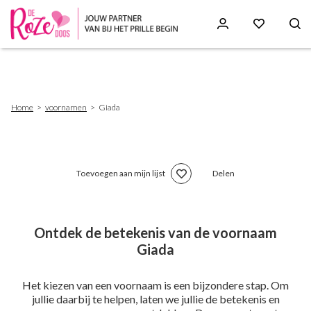
Skip
to
main
content
Breadcrumb
Home
voornamen
Giada
Toevoegen aan mijn lijst
Delen
Ontdek de betekenis van de voornaam
Giada
Het kiezen van een voornaam is een bijzondere stap. Om
jullie daarbij te helpen, laten we jullie de betekenis en