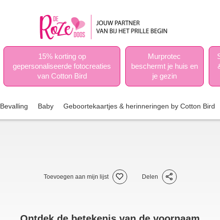
15% korting op
Murprotec
gepersonaliseerde fotocreaties
beschermt je huis en
van Cotton Bird
je gezin
Bevalling
Baby
Geboortekaartjes & herinneringen by Cotton Bird
Toevoegen aan mijn lijst
Delen
Ontdek de betekenis van de voornaam