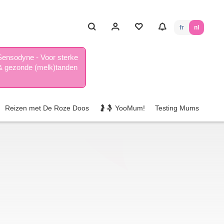
fr
nl
Sensodyne - Voor sterke
& gezonde (melk)tanden
Reizen met De Roze Doos
🤰🤱 YooMum!
Testing Mums