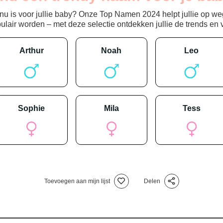
 is voor jullie baby? Onze Top Namen 2024 helpt jullie op weg
ir worden – met deze selectie ontdekken jullie de trends en vin
arthur
noah
leo
sophie
mila
tess
Toevoegen aan mijn lijst
Delen