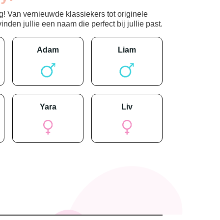
! Van vernieuwde klassiekers tot originele
den jullie een naam die perfect bij jullie past.
adam
liam
yara
liv