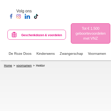
Skip
to
Volg ons
main
content
Tot € 1.500
geboortevoordelen
Geschenkdozen & voordelen
met VNZ
De Roze Doos
Kinderwens
Zwangerschap
Voornamen
Breadcrumb
Home
voornamen
Hektor