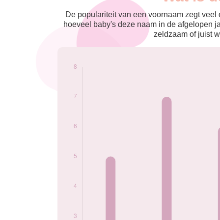
nés
2013
5
De populariteit van een voornaam zegt veel o
2016
7
hoeveel baby's deze naam in de afgelopen j
2018
6
zeldzaam of juist w
2019
6
2020
8
2021
8
2022
7
2023
8
2024
5
Popularité du
prénom Hektor par
année