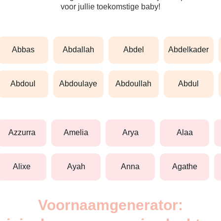
voor jullie toekomstige baby!
abbas
abdallah
abdel
abdelkader
abdoul
abdoulaye
abdoullah
abdul
azzurra
amelia
arya
alaa
alixe
ayah
anna
agathe
Voornaamgenerator: