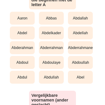
die beginnen met de
letter A
aaron
abbas
abdallah
abdel
abdelkader
abdellah
abderahman
abderrahman
abderrahmane
abdoul
abdoulaye
abdoullah
abdul
abdullah
abel
Vergelijkbare
voornamen (ander
geslacht)