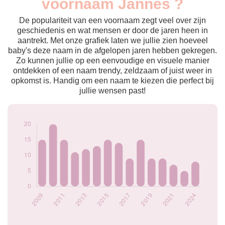
voornaam Jannes ?
2009
15
2010
20
De populariteit van een voornaam zegt veel over zijn
2011
15
geschiedenis en wat mensen er door de jaren heen in
aantrekt. Met onze grafiek laten we jullie zien hoeveel
2012
11
baby's deze naam in de afgelopen jaren hebben gekregen.
2013
12
Zo kunnen jullie op een eenvoudige en visuele manier
2014
13
ontdekken of een naam trendy, zeldzaam of juist weer in
2015
15
opkomst is. Handig om een naam te kiezen die perfect bij
2016
14
jullie wensen past!
2017
9
2018
15
2019
9
2020
9
2021
7
2022
5
2024
8
Popularité du
prénom Jannes par
année