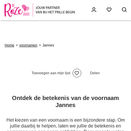
Skip
to
main
content
Breadcrumb
Home
voornamen
Jannes
Toevoegen aan mijn lijst
Delen
Ontdek de betekenis van de voornaam
Jannes
Het kiezen van een voornaam is een bijzondere stap. Om
jullie daarbij te helpen, laten we jullie de betekenis en