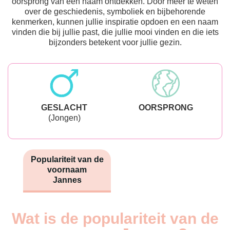
oorsprong van een naam ontdekken. Door meer te weten
over de geschiedenis, symboliek en bijbehorende
kenmerken, kunnen jullie inspiratie opdoen en een naam
vinden die bij jullie past, die jullie mooi vinden en die iets
bijzonders betekent voor jullie gezin.
GESLACHT
OORSPRONG
(Jongen)
Populariteit van de
voornaam
Jannes
Wat is de populariteit van de
Nouveaux-
Année
nés