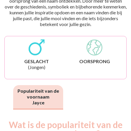
oorsprong van een naam ontdekken. Door meer te weten
over de geschiedenis, symboliek en bijbehorende kenmerken,
kunnen jullie inspiratie opdoen en een naam vinden die bij
jullie past, die jullie mooi vinden en die iets bijzonders
betekent voor jullie gezin.
GESLACHT
OORSPRONG
(Jongen)
Populariteit van de
voornaam
Jayce
Wat is de populariteit van de
Nouveaux-
Année
nés