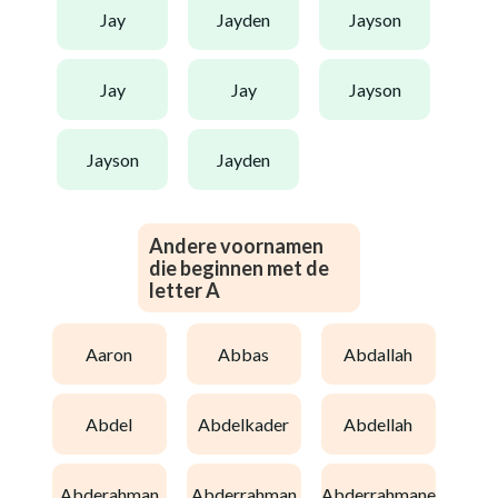
jay
jayden
jayson
jay
jay
jayson
jayson
jayden
Andere voornamen
die beginnen met de
letter A
aaron
abbas
abdallah
abdel
abdelkader
abdellah
abderahman
abderrahman
abderrahmane