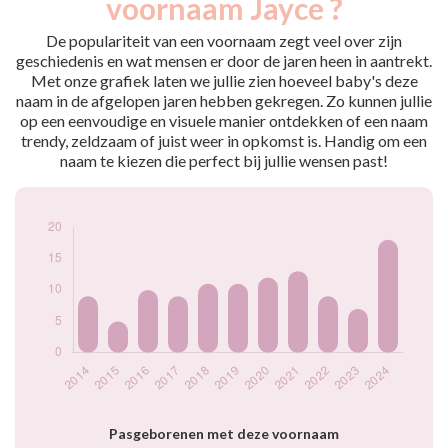
voornaam Jayce ?
2014
9
2015
5
De populariteit van een voornaam zegt veel over zijn
2016
10
geschiedenis en wat mensen er door de jaren heen in aantrekt.
Met onze grafiek laten we jullie zien hoeveel baby's deze
2017
9
naam in de afgelopen jaren hebben gekregen. Zo kunnen jullie
2018
11
op een eenvoudige en visuele manier ontdekken of een naam
2019
11
trendy, zeldzaam of juist weer in opkomst is. Handig om een
2020
12
naam te kiezen die perfect bij jullie wensen past!
2021
13
2022
9
2023
7
2024
18
Popularité du
prénom Jayce par
année
Pasgeborenen met deze voornaam