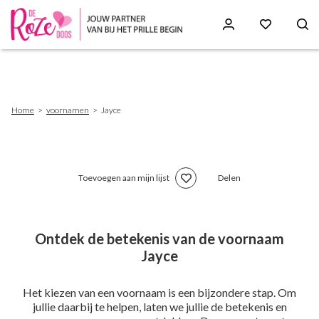
Skip
to
main
content
Breadcrumb
Home
voornamen
Jayce
Toevoegen aan mijn lijst
Delen
Ontdek de betekenis van de voornaam
Jayce
Het kiezen van een voornaam is een bijzondere stap. Om
jullie daarbij te helpen, laten we jullie de betekenis en