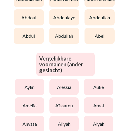
abdoul
abdoulaye
abdoullah
abdul
abdullah
abel
Vergelijkbare
voornamen (ander
geslacht)
aylin
alessia
auke
amélia
aïssatou
amal
anyssa
aliyah
alyah