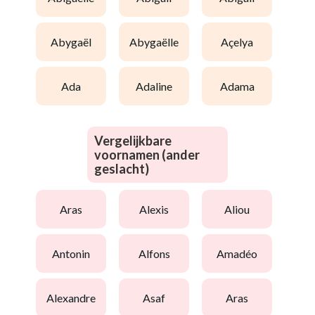
abygaël
abygaëlle
açelya
ada
adaline
adama
Vergelijkbare
voornamen (ander
geslacht)
aras
alexis
aliou
antonin
alfons
amadéo
alexandre
asaf
aras