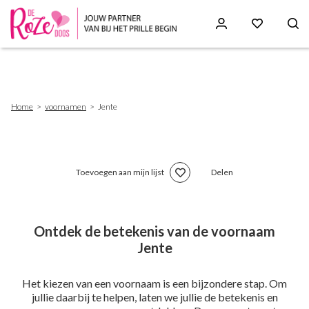
Skip
to
main
content
Breadcrumb
Home
voornamen
Jente
Toevoegen aan mijn lijst
Delen
Ontdek de betekenis van de voornaam
Jente
Het kiezen van een voornaam is een bijzondere stap. Om
jullie daarbij te helpen, laten we jullie de betekenis en