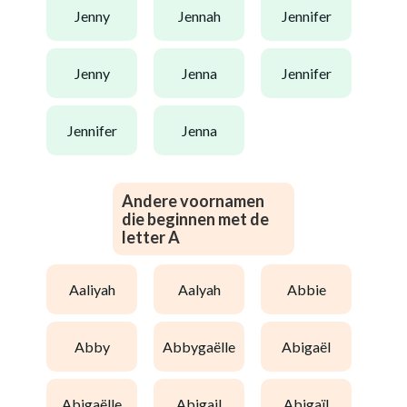
jenny
jennah
jennifer
jenny
jenna
jennifer
jennifer
jenna
Andere voornamen
die beginnen met de
letter A
aaliyah
aalyah
abbie
abby
abbygaëlle
abigaël
abigaëlle
abigail
abigaïl