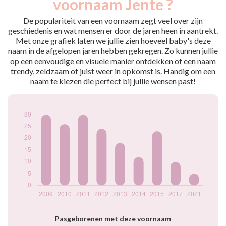
voornaam Jente ?
2009
30
2010
26
De populariteit van een voornaam zegt veel over zijn
2011
30
geschiedenis en wat mensen er door de jaren heen in aantrekt.
Met onze grafiek laten we jullie zien hoeveel baby's deze
2012
24
naam in de afgelopen jaren hebben gekregen. Zo kunnen jullie
2013
18
op een eenvoudige en visuele manier ontdekken of een naam
2014
12
trendy, zeldzaam of juist weer in opkomst is. Handig om een
2015
23
naam te kiezen die perfect bij jullie wensen past!
2017
10
2021
5
Popularité du
prénom Jente par
année
Pasgeborenen met deze voornaam