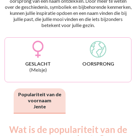
oorsprong van een naam ontdekken. Door meer te weten
over de geschiedenis, symboliek en bijbehorende kenmerken,
kunnen jullie inspiratie opdoen en een naam vinden die bij
jullie past, die jullie mooi vinden en die iets bijzonders
betekent voor jullie gezin.
GESLACHT
OORSPRONG
(Meisje)
Populariteit van de
voornaam
Jente
Wat is de populariteit van de
Nouveaux-
Année
nés