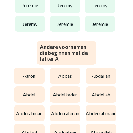
jérémie
jérémy
jérémy
jérémy
jérémie
jérémie
Andere voornamen
die beginnen met de
letter A
aaron
abbas
abdallah
abdel
abdelkader
abdellah
abderahman
abderrahman
abderrahmane
abdoul
abdoulaye
abdoullah