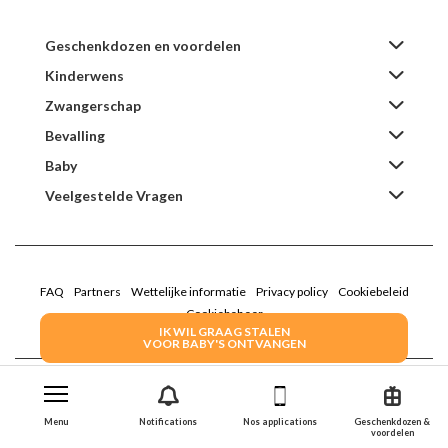
Geschenkdozen en voordelen
Kinderwens
Zwangerschap
Bevalling
Baby
Veelgestelde Vragen
FAQ
Partners
Wettelijke informatie
Privacy policy
Cookiebeleid
Cookiebeheer
IK WIL GRAAG STALEN
VOOR BABY'S ONTVANGEN
2022 Family Service - De Roze Doos
Menu
Notifications
Nos applications
Geschenkdozen &
voordelen