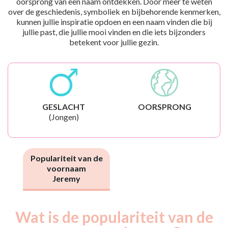
oorsprong van een naam ontdekken. Door meer te weten
over de geschiedenis, symboliek en bijbehorende kenmerken,
kunnen jullie inspiratie opdoen en een naam vinden die bij
jullie past, die jullie mooi vinden en die iets bijzonders
betekent voor jullie gezin.
GESLACHT
OORSPRONG
(Jongen)
Populariteit van de
voornaam
Jeremy
Wat is de populariteit van de
Nouveaux-
Année
nés