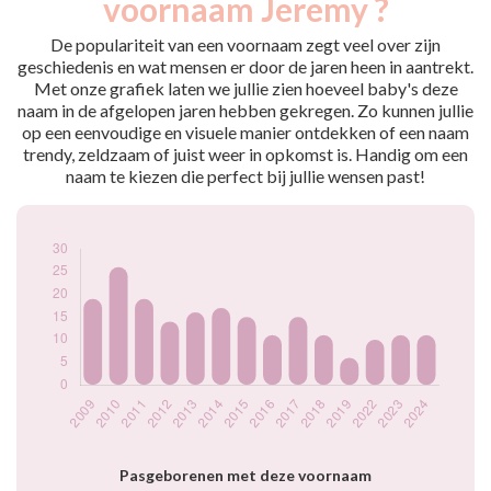
voornaam Jeremy ?
2009
19
2010
26
De populariteit van een voornaam zegt veel over zijn
2011
19
geschiedenis en wat mensen er door de jaren heen in aantrekt.
Met onze grafiek laten we jullie zien hoeveel baby's deze
2012
14
naam in de afgelopen jaren hebben gekregen. Zo kunnen jullie
2013
16
op een eenvoudige en visuele manier ontdekken of een naam
2014
17
trendy, zeldzaam of juist weer in opkomst is. Handig om een
2015
15
naam te kiezen die perfect bij jullie wensen past!
2016
11
2017
15
2018
11
2019
6
2022
10
2023
11
2024
11
Popularité du
prénom Jeremy par
année
Pasgeborenen met deze voornaam