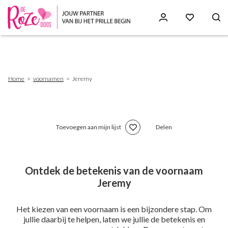
Skip
to
main
content
Breadcrumb
Home
voornamen
Jeremy
Toevoegen aan mijn lijst
Delen
Ontdek de betekenis van de voornaam
Jeremy
Het kiezen van een voornaam is een bijzondere stap. Om
jullie daarbij te helpen, laten we jullie de betekenis en