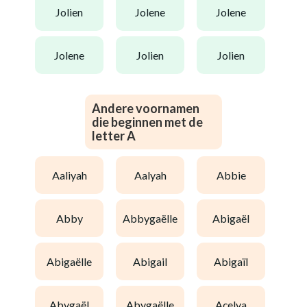
jolien
jolene
jolene
jolene
jolien
jolien
Andere voornamen
die beginnen met de
letter A
aaliyah
aalyah
abbie
abby
abbygaëlle
abigaël
abigaëlle
abigail
abigaïl
abygaël
abygaëlle
açelya