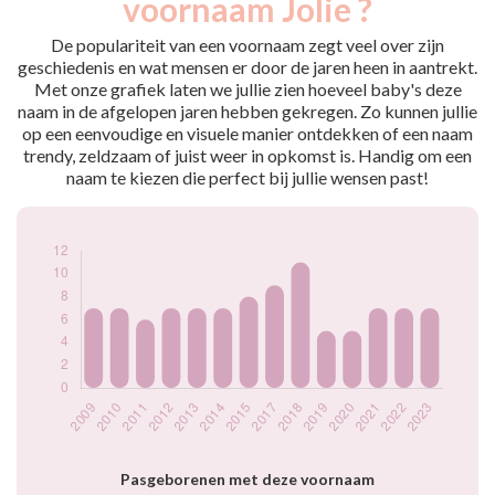
voornaam Jolie ?
2009
7
2010
7
De populariteit van een voornaam zegt veel over zijn
2011
6
geschiedenis en wat mensen er door de jaren heen in aantrekt.
Met onze grafiek laten we jullie zien hoeveel baby's deze
2012
7
naam in de afgelopen jaren hebben gekregen. Zo kunnen jullie
2013
7
op een eenvoudige en visuele manier ontdekken of een naam
2014
7
trendy, zeldzaam of juist weer in opkomst is. Handig om een
2015
8
naam te kiezen die perfect bij jullie wensen past!
2017
9
2018
11
2019
5
2020
5
2021
7
2022
7
2023
7
Popularité du
prénom Jolie par
année
Pasgeborenen met deze voornaam