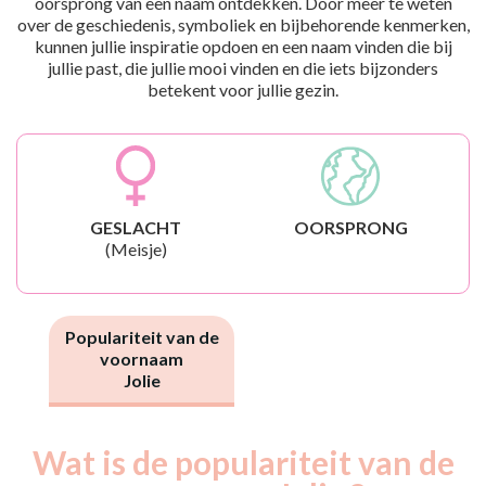
oorsprong van een naam ontdekken. Door meer te weten
over de geschiedenis, symboliek en bijbehorende kenmerken,
kunnen jullie inspiratie opdoen en een naam vinden die bij
jullie past, die jullie mooi vinden en die iets bijzonders
betekent voor jullie gezin.
GESLACHT
OORSPRONG
(Meisje)
Populariteit van de
voornaam
Jolie
Wat is de populariteit van de
Nouveaux-
Année
nés