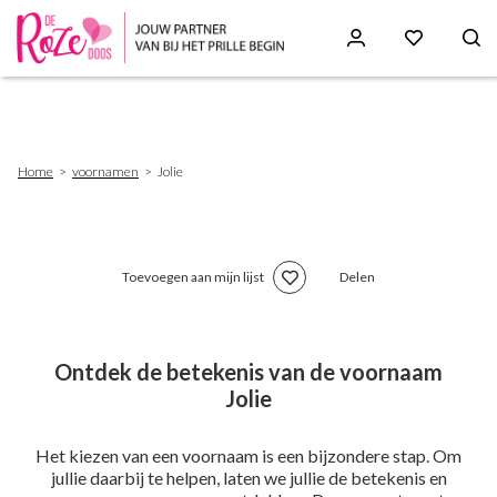
Skip
to
main
content
Breadcrumb
Home
voornamen
Jolie
Toevoegen aan mijn lijst
Delen
Ontdek de betekenis van de voornaam
Jolie
Het kiezen van een voornaam is een bijzondere stap. Om
jullie daarbij te helpen, laten we jullie de betekenis en