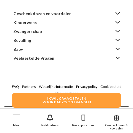
Geschenkdozen en voordelen
Kinderwens
Zwangerschap
Bevalling
Baby
Veelgestelde Vragen
FAQ
Partners
Wettelijke informatie
Privacy policy
Cookiebeleid
Cookiebeheer
IK WIL GRAAG STALEN
VOOR BABY'S ONTVANGEN
2022 Family Service - De Roze Doos
Menu
Notifications
Nos applications
Geschenkdozen &
voordelen