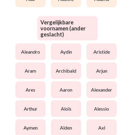
Vergelijkbare
voornamen (ander
geslacht)
aleandro
aydin
aristide
aram
archibald
arjun
ares
aaron
alexander
arthur
aloïs
alessio
aymen
aïden
axl