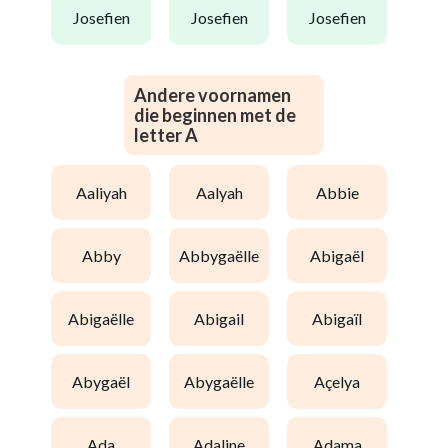
josefien
josefien
josefien
Andere voornamen
die beginnen met de
letter A
aaliyah
aalyah
abbie
abby
abbygaëlle
abigaël
abigaëlle
abigail
abigaïl
abygaël
abygaëlle
açelya
ada
adaline
adama