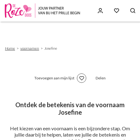
Skip
to
main
content
Breadcrumb
Home
voornamen
Josefine
Toevoegen aan mijn lijst
Delen
Ontdek de betekenis van de voornaam
Josefine
Het kiezen van een voornaam is een bijzondere stap. Om
jullie daarbij te helpen, laten we jullie de betekenis en