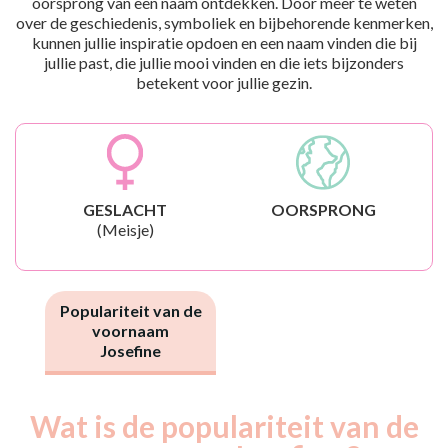
oorsprong van een naam ontdekken. Door meer te weten
over de geschiedenis, symboliek en bijbehorende kenmerken,
kunnen jullie inspiratie opdoen en een naam vinden die bij
jullie past, die jullie mooi vinden en die iets bijzonders
betekent voor jullie gezin.
GESLACHT
OORSPRONG
(Meisje)
Populariteit van de
voornaam
Josefine
Wat is de populariteit van de
Nouveaux-
Année
nés