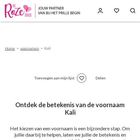
Skip
to
main
content
Breadcrumb
Home
voornamen
Kali
Toevoegen aan mijn lijst
Delen
Ontdek de betekenis van de voornaam
Kali
Het kiezen van een voornaam is een bijzondere stap. Om
jullie daarbij te helpen, laten we jullie de betekenis en