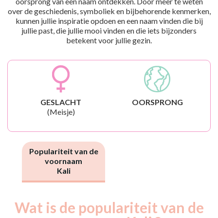
oorsprong van een naam ontdekken. Door meer te weten
over de geschiedenis, symboliek en bijbehorende kenmerken,
kunnen jullie inspiratie opdoen en een naam vinden die bij
jullie past, die jullie mooi vinden en die iets bijzonders
betekent voor jullie gezin.
GESLACHT
OORSPRONG
(Meisje)
Populariteit van de
voornaam
Kali
Wat is de populariteit van de
Nouveaux-
Année
nés