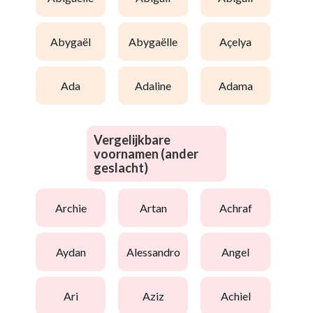
abygaël
abygaëlle
açelya
ada
adaline
adama
Vergelijkbare
voornamen (ander
geslacht)
archie
artan
achraf
aydan
alessandro
angel
ari
aziz
achiel