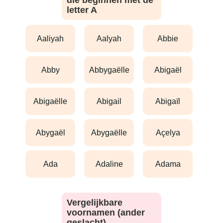
die beginnen met de
letter A
aaliyah
aalyah
abbie
abby
abbygaëlle
abigaël
abigaëlle
abigail
abigaïl
abygaël
abygaëlle
açelya
ada
adaline
adama
Vergelijkbare
voornamen (ander
geslacht)