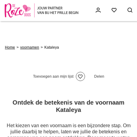
Skip
to
main
content
Breadcrumb
Home
voornamen
Kataleya
Toevoegen aan mijn lijst
Delen
Ontdek de betekenis van de voornaam
Kataleya
Het kiezen van een voornaam is een bijzondere stap. Om
jullie daarbij te helpen, laten we jullie de betekenis en