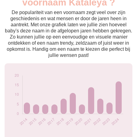
voornaam Kataleya ?
2014
6
2015
5
De populariteit van een voornaam zegt veel over zijn
2016
5
geschiedenis en wat mensen er door de jaren heen in
aantrekt. Met onze grafiek laten we jullie zien hoeveel
2017
5
baby's deze naam in de afgelopen jaren hebben gekregen.
2018
8
Zo kunnen jullie op een eenvoudige en visuele manier
2019
11
ontdekken of een naam trendy, zeldzaam of juist weer in
2020
5
opkomst is. Handig om een naam te kiezen die perfect bij
2021
14
jullie wensen past!
2022
8
2023
6
2024
17
Popularité du
prénom Kataleya
par année