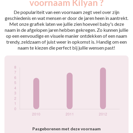
voornaam Kilyan ?
2010
6
2011
7
De populariteit van een voornaam zegt veel over zijn
2012
8
geschiedenis en wat mensen er door de jaren heen in aantrekt.
Met onze grafiek laten we jullie zien hoeveel baby's deze
Popularité du
naam in de afgelopen jaren hebben gekregen. Zo kunnen jullie
prénom Kilyan par
op een eenvoudige en visuele manier ontdekken of een naam
année
trendy, zeldzaam of juist weer in opkomst is. Handig om een
naam te kiezen die perfect bij jullie wensen past!
Pasgeborenen met deze voornaam