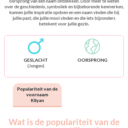
oorsprong van een naam ontdekken. Door meer te weten
over de geschiedenis, symboliek en bijbehorende kenmerken,
kunnen jullie inspiratie opdoen en een naam vinden die bij
jullie past, die jullie mooi vinden en die iets bijzonders
betekent voor jullie gezin.
GESLACHT
OORSPRONG
(Jongen)
Populariteit van de
voornaam
Kilyan
Wat is de populariteit van de
Nouveaux-
Année
nés