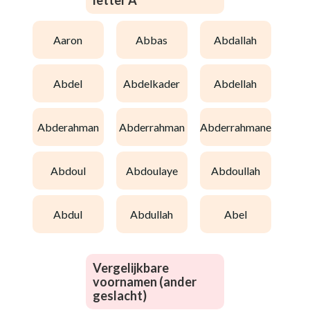
letter A
aaron
abbas
abdallah
abdel
abdelkader
abdellah
abderahman
abderrahman
abderrahmane
abdoul
abdoulaye
abdoullah
abdul
abdullah
abel
Vergelijkbare
voornamen (ander
geslacht)