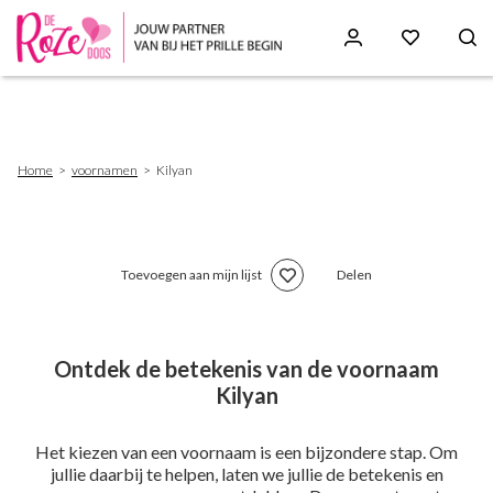
Skip
to
main
content
Breadcrumb
Home
voornamen
Kilyan
Toevoegen aan mijn lijst
Delen
Ontdek de betekenis van de voornaam
Kilyan
Het kiezen van een voornaam is een bijzondere stap. Om
jullie daarbij te helpen, laten we jullie de betekenis en