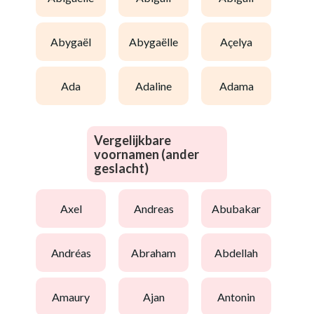
abygaël
abygaëlle
açelya
ada
adaline
adama
Vergelijkbare
voornamen (ander
geslacht)
axel
andreas
abubakar
andréas
abraham
abdellah
amaury
ajan
antonin