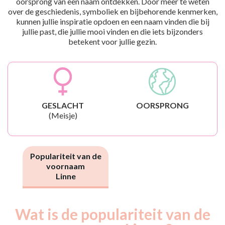
oorsprong van een naam ontdekken. Door meer te weten
over de geschiedenis, symboliek en bijbehorende kenmerken,
kunnen jullie inspiratie opdoen en een naam vinden die bij
jullie past, die jullie mooi vinden en die iets bijzonders
betekent voor jullie gezin.
GESLACHT
OORSPRONG
(Meisje)
Populariteit van de
voornaam
Linne
Wat is de populariteit van de
Nouveaux-
Année
nés