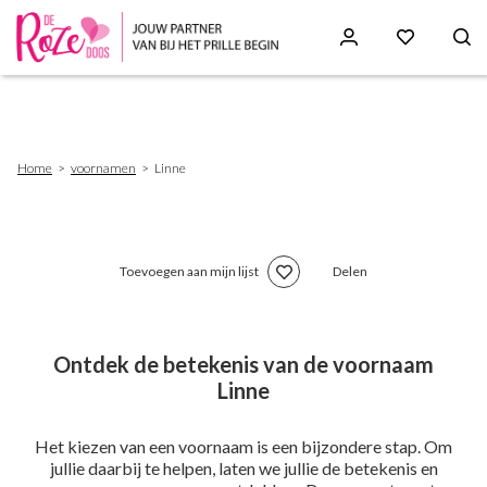
Skip
to
main
content
Breadcrumb
Home
voornamen
Linne
Toevoegen aan mijn lijst
Delen
Ontdek de betekenis van de voornaam
Linne
Het kiezen van een voornaam is een bijzondere stap. Om
jullie daarbij te helpen, laten we jullie de betekenis en