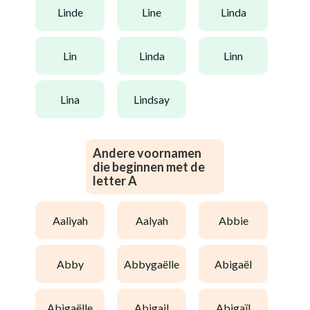
linde
line
linda
lin
linda
linn
lina
lindsay
Andere voornamen
die beginnen met de
letter A
aaliyah
aalyah
abbie
abby
abbygaëlle
abigaël
abigaëlle
abigail
abigaïl