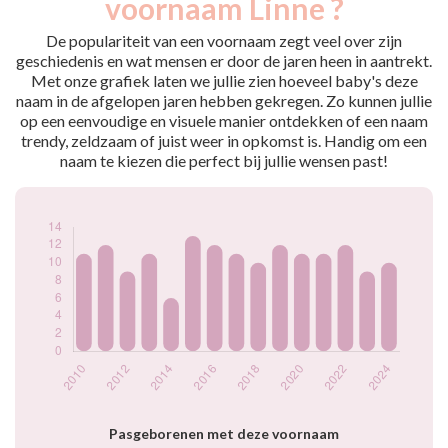
voornaam Linne ?
2009
10
2010
11
De populariteit van een voornaam zegt veel over zijn
2011
12
geschiedenis en wat mensen er door de jaren heen in aantrekt.
Met onze grafiek laten we jullie zien hoeveel baby's deze
2012
9
naam in de afgelopen jaren hebben gekregen. Zo kunnen jullie
2013
11
op een eenvoudige en visuele manier ontdekken of een naam
2014
6
trendy, zeldzaam of juist weer in opkomst is. Handig om een
2015
13
naam te kiezen die perfect bij jullie wensen past!
2016
12
2017
11
2018
10
2019
12
2020
11
2021
11
2022
12
2023
9
2024
10
Popularité du
prénom Linne par
année
Pasgeborenen met deze voornaam