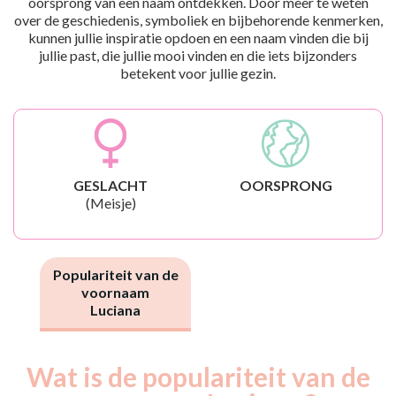
oorsprong van een naam ontdekken. Door meer te weten
over de geschiedenis, symboliek en bijbehorende kenmerken,
kunnen jullie inspiratie opdoen en een naam vinden die bij
jullie past, die jullie mooi vinden en die iets bijzonders
betekent voor jullie gezin.
GESLACHT
OORSPRONG
(Meisje)
Populariteit van de
voornaam
Luciana
Wat is de populariteit van de
Nouveaux-
Année
nés