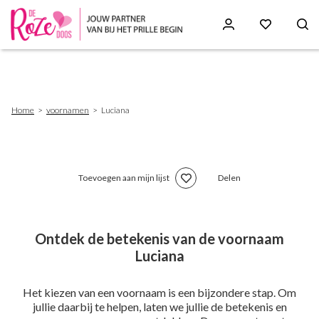
Skip
to
main
content
Breadcrumb
Home
voornamen
Luciana
Toevoegen aan mijn lijst
Delen
Ontdek de betekenis van de voornaam
Luciana
Het kiezen van een voornaam is een bijzondere stap. Om
jullie daarbij te helpen, laten we jullie de betekenis en