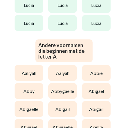
lucia
lucia
lucía
lucía
lucia
lucía
Andere voornamen
die beginnen met de
letter A
aaliyah
aalyah
abbie
abby
abbygaëlle
abigaël
abigaëlle
abigail
abigaïl
abygaël
abygaëlle
açelya