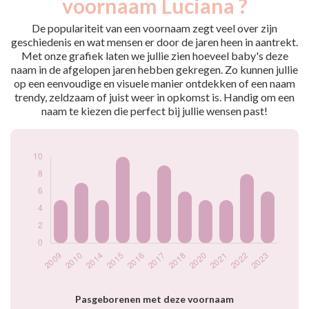
voornaam Luciana ?
2009
5
2010
7
De populariteit van een voornaam zegt veel over zijn
2014
5
geschiedenis en wat mensen er door de jaren heen in aantrekt.
Met onze grafiek laten we jullie zien hoeveel baby's deze
2015
10
naam in de afgelopen jaren hebben gekregen. Zo kunnen jullie
2016
6
op een eenvoudige en visuele manier ontdekken of een naam
2017
9
trendy, zeldzaam of juist weer in opkomst is. Handig om een
2018
6
naam te kiezen die perfect bij jullie wensen past!
2020
5
2021
5
2022
8
2023
6
Popularité du
prénom Luciana
par année
Pasgeborenen met deze voornaam