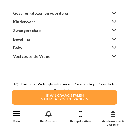
Geschenkdozen en voordelen
Kinderwens
Zwangerschap
Bevalling
Baby
Veelgestelde Vragen
FAQ
Partners
Wettelijke informatie
Privacy policy
Cookiebeleid
Cookiebeheer
IK WIL GRAAG STALEN
VOOR BABY'S ONTVANGEN
2022 Family Service - De Roze Doos
Menu
Notifications
Nos applications
Geschenkdozen &
voordelen