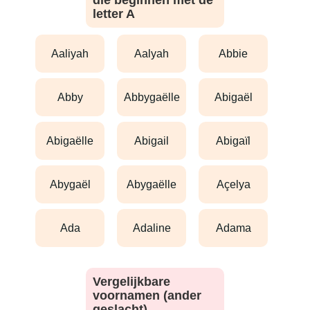
die beginnen met de
letter A
aaliyah
aalyah
abbie
abby
abbygaëlle
abigaël
abigaëlle
abigail
abigaïl
abygaël
abygaëlle
açelya
ada
adaline
adama
Vergelijkbare
voornamen (ander
geslacht)