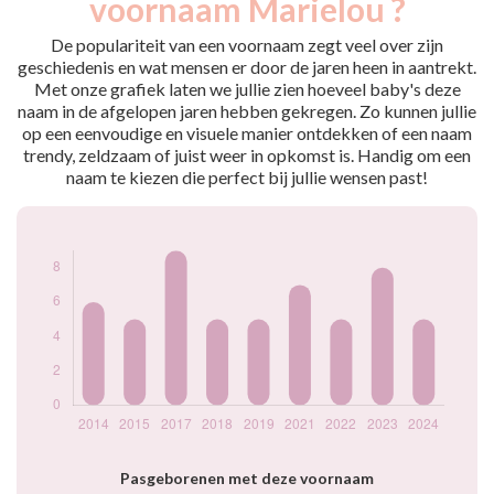
voornaam Marielou ?
2014
6
2015
5
De populariteit van een voornaam zegt veel over zijn
2017
9
geschiedenis en wat mensen er door de jaren heen in aantrekt.
Met onze grafiek laten we jullie zien hoeveel baby's deze
2018
5
naam in de afgelopen jaren hebben gekregen. Zo kunnen jullie
2019
5
op een eenvoudige en visuele manier ontdekken of een naam
2021
7
trendy, zeldzaam of juist weer in opkomst is. Handig om een
2022
5
naam te kiezen die perfect bij jullie wensen past!
2023
8
2024
5
Popularité du
prénom Marielou
par année
Pasgeborenen met deze voornaam