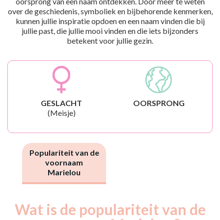
oorsprong van een naam ontdekken. Door meer te weten
over de geschiedenis, symboliek en bijbehorende kenmerken,
kunnen jullie inspiratie opdoen en een naam vinden die bij
jullie past, die jullie mooi vinden en die iets bijzonders
betekent voor jullie gezin.
GESLACHT
OORSPRONG
(Meisje)
Populariteit van de
voornaam
Marielou
Wat is de populariteit van de
Nouveaux-
Année
nés