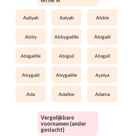
letter A
aaliyah
aalyah
abbie
abby
abbygaëlle
abigaël
abigaëlle
abigail
abigaïl
abygaël
abygaëlle
açelya
ada
adaline
adama
Vergelijkbare
voornamen (ander
geslacht)