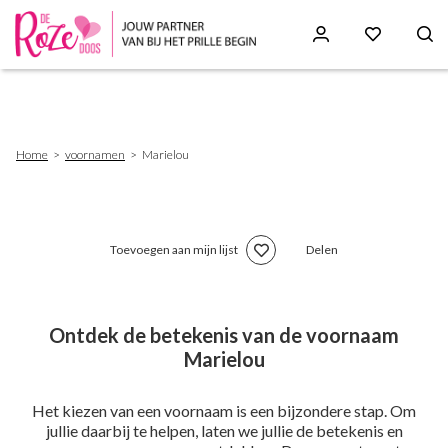
Skip
to
main
content
Breadcrumb
Home
voornamen
Marielou
Toevoegen aan mijn lijst
Delen
Ontdek de betekenis van de voornaam
Marielou
Het kiezen van een voornaam is een bijzondere stap. Om
jullie daarbij te helpen, laten we jullie de betekenis en