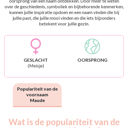
oorsprong van een naam ontdekken. Door meer te weten
over de geschiedenis, symboliek en bijbehorende kenmerken,
kunnen jullie inspiratie opdoen en een naam vinden die bij
jullie past, die jullie mooi vinden en die iets bijzonders
betekent voor jullie gezin.
GESLACHT
OORSPRONG
(Meisje)
Populariteit van de
voornaam
Maude
Wat is de populariteit van de
Nouveaux-
Année
nés