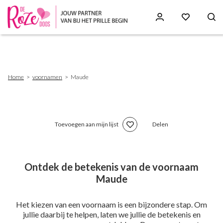
Skip
to
main
content
Breadcrumb
Home
voornamen
Maude
Toevoegen aan mijn lijst
Delen
Ontdek de betekenis van de voornaam
Maude
Het kiezen van een voornaam is een bijzondere stap. Om
jullie daarbij te helpen, laten we jullie de betekenis en