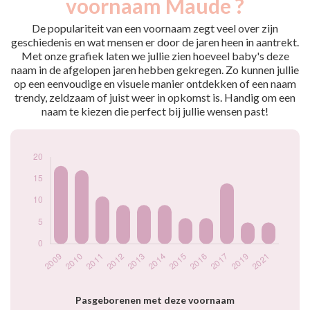
voornaam Maude ?
2009
18
2010
17
De populariteit van een voornaam zegt veel over zijn
2011
11
geschiedenis en wat mensen er door de jaren heen in aantrekt.
Met onze grafiek laten we jullie zien hoeveel baby's deze
2012
9
naam in de afgelopen jaren hebben gekregen. Zo kunnen jullie
2013
9
op een eenvoudige en visuele manier ontdekken of een naam
2014
9
trendy, zeldzaam of juist weer in opkomst is. Handig om een
2015
6
naam te kiezen die perfect bij jullie wensen past!
2016
6
2017
14
2019
5
2021
5
Popularité du
prénom Maude par
année
Pasgeborenen met deze voornaam