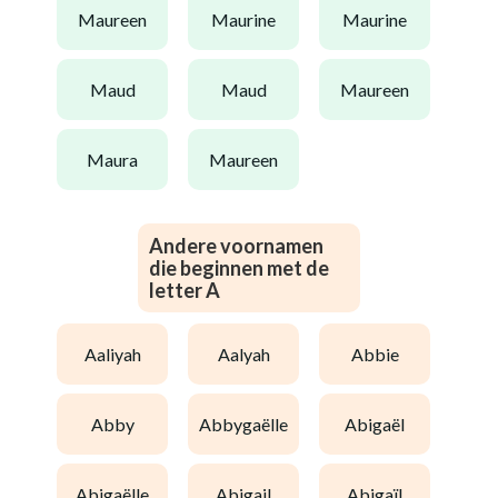
maureen
maurine
maurine
maud
maud
maureen
maura
maureen
Andere voornamen
die beginnen met de
letter A
aaliyah
aalyah
abbie
abby
abbygaëlle
abigaël
abigaëlle
abigail
abigaïl