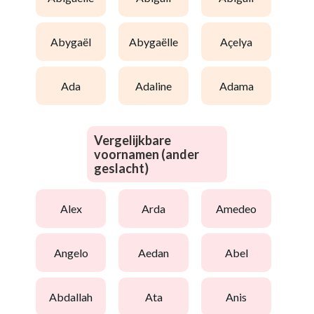
abygaël
abygaëlle
açelya
ada
adaline
adama
Vergelijkbare
voornamen (ander
geslacht)
alex
arda
amedeo
angelo
aedan
abel
abdallah
ata
anis