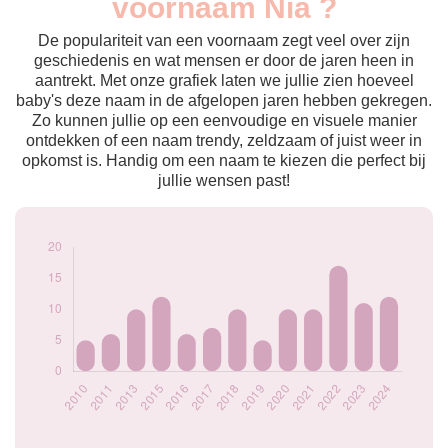
voornaam Nia ?
2010
5
2011
6
De populariteit van een voornaam zegt veel over zijn
2013
10
geschiedenis en wat mensen er door de jaren heen in
aantrekt. Met onze grafiek laten we jullie zien hoeveel
2015
12
baby's deze naam in de afgelopen jaren hebben gekregen.
2016
6
Zo kunnen jullie op een eenvoudige en visuele manier
2017
7
ontdekken of een naam trendy, zeldzaam of juist weer in
2018
10
opkomst is. Handig om een naam te kiezen die perfect bij
2019
5
jullie wensen past!
2020
10
2021
10
2022
17
2023
11
2024
12
Popularité du
prénom Nia par
année