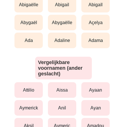
abigaëlle
abigail
abigaïl
abygaël
abygaëlle
açelya
ada
adaline
adama
Vergelijkbare
voornamen (ander
geslacht)
attilio
aissa
ayaan
aymerick
anil
ayan
aksil
aymeric
amadou