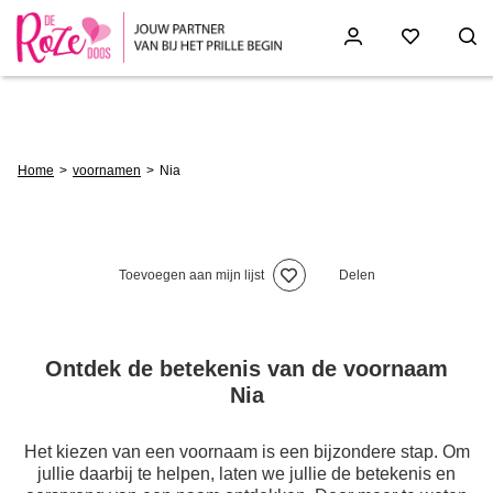
Skip
to
main
content
Breadcrumb
Home
voornamen
Nia
Toevoegen aan mijn lijst
Delen
Ontdek de betekenis van de voornaam
Nia
Het kiezen van een voornaam is een bijzondere stap. Om
jullie daarbij te helpen, laten we jullie de betekenis en