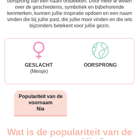
oorsprong van een naam ontdekken. Door meer te weten
over de geschiedenis, symboliek en bijbehorende
kenmerken, kunnen jullie inspiratie opdoen en een naam
vinden die bij jullie past, die jullie mooi vinden en die iets
bijzonders betekent voor jullie gezin.
GESLACHT
OORSPRONG
(Meisje)
Populariteit van de
voornaam
Nia
Wat is de populariteit van de
Nouveaux-
Année
nés