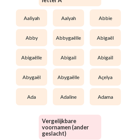
letter A
aaliyah
aalyah
abbie
abby
abbygaëlle
abigaël
abigaëlle
abigail
abigaïl
abygaël
abygaëlle
açelya
ada
adaline
adama
Vergelijkbare
voornamen (ander
geslacht)