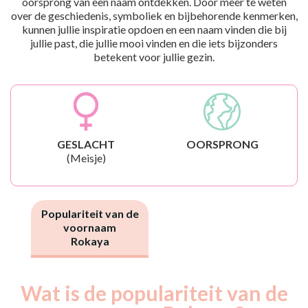
oorsprong van een naam ontdekken. Door meer te weten
over de geschiedenis, symboliek en bijbehorende kenmerken,
kunnen jullie inspiratie opdoen en een naam vinden die bij
jullie past, die jullie mooi vinden en die iets bijzonders
betekent voor jullie gezin.
GESLACHT
OORSPRONG
(Meisje)
Populariteit van de
voornaam
Rokaya
Wat is de populariteit van de
Nouveaux-
Année
nés