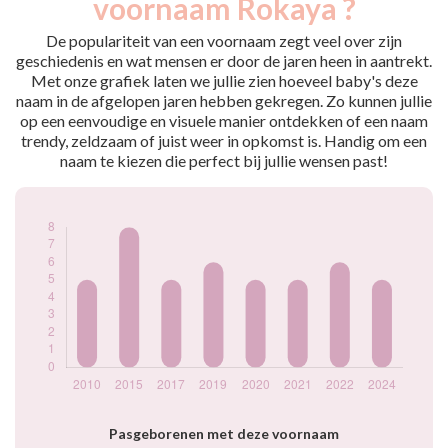
voornaam Rokaya ?
2010
5
2015
8
De populariteit van een voornaam zegt veel over zijn
2017
5
geschiedenis en wat mensen er door de jaren heen in aantrekt.
Met onze grafiek laten we jullie zien hoeveel baby's deze
2019
6
naam in de afgelopen jaren hebben gekregen. Zo kunnen jullie
2020
5
op een eenvoudige en visuele manier ontdekken of een naam
2021
5
trendy, zeldzaam of juist weer in opkomst is. Handig om een
2022
6
naam te kiezen die perfect bij jullie wensen past!
2024
5
Popularité du
prénom Rokaya
par année
Pasgeborenen met deze voornaam