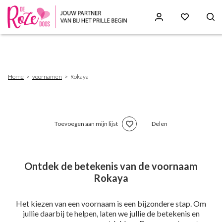
Skip
to
main
content
Breadcrumb
Home
voornamen
Rokaya
Toevoegen aan mijn lijst
Delen
Ontdek de betekenis van de voornaam
Rokaya
Het kiezen van een voornaam is een bijzondere stap. Om
jullie daarbij te helpen, laten we jullie de betekenis en