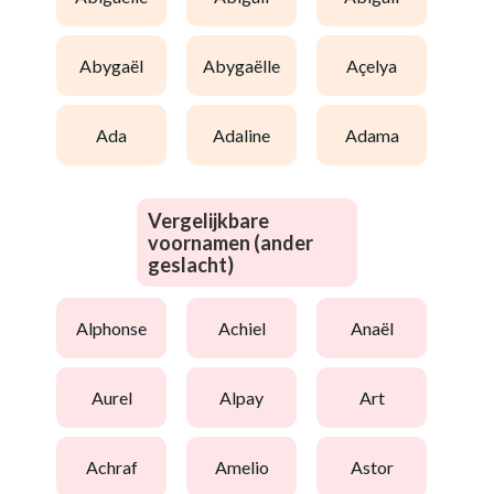
abygaël
abygaëlle
açelya
ada
adaline
adama
Vergelijkbare
voornamen (ander
geslacht)
alphonse
achiel
anaël
aurel
alpay
art
achraf
amelio
astor