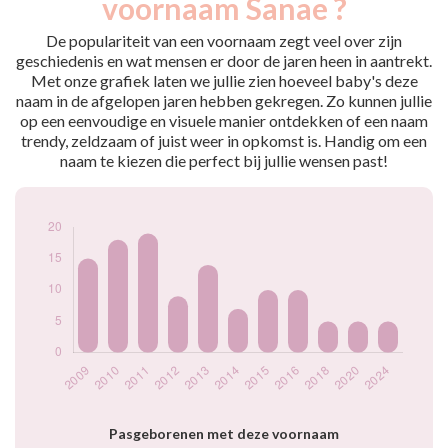
voornaam Sanae ?
2009
15
2010
18
De populariteit van een voornaam zegt veel over zijn
2011
19
geschiedenis en wat mensen er door de jaren heen in aantrekt.
Met onze grafiek laten we jullie zien hoeveel baby's deze
2012
9
naam in de afgelopen jaren hebben gekregen. Zo kunnen jullie
2013
14
op een eenvoudige en visuele manier ontdekken of een naam
2014
7
trendy, zeldzaam of juist weer in opkomst is. Handig om een
2015
10
naam te kiezen die perfect bij jullie wensen past!
2016
10
2018
5
2020
5
2024
5
Popularité du
prénom Sanae par
année
Pasgeborenen met deze voornaam