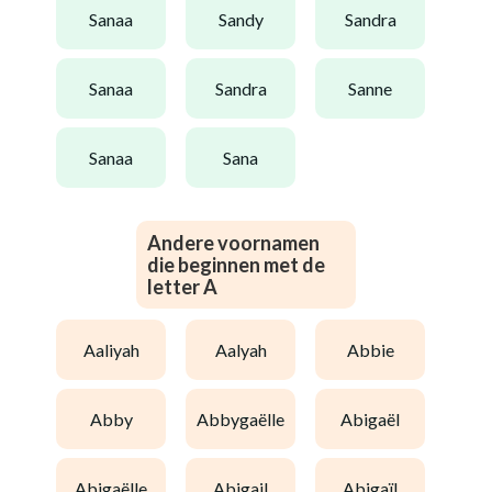
sanaa
sandy
sandra
sanaa
sandra
sanne
sanaa
sana
Andere voornamen
die beginnen met de
letter A
aaliyah
aalyah
abbie
abby
abbygaëlle
abigaël
abigaëlle
abigail
abigaïl