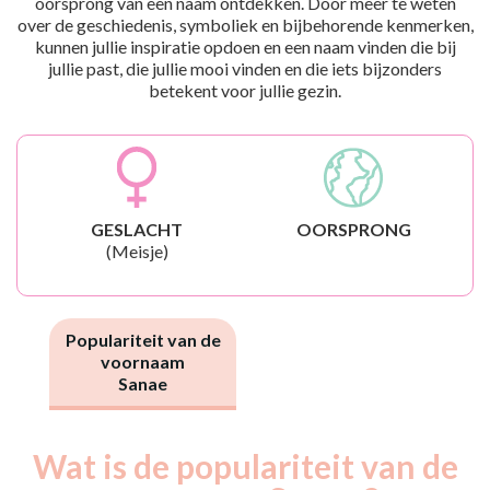
oorsprong van een naam ontdekken. Door meer te weten
over de geschiedenis, symboliek en bijbehorende kenmerken,
kunnen jullie inspiratie opdoen en een naam vinden die bij
jullie past, die jullie mooi vinden en die iets bijzonders
betekent voor jullie gezin.
GESLACHT
OORSPRONG
(Meisje)
Populariteit van de
voornaam
Sanae
Wat is de populariteit van de
Nouveaux-
Année
nés