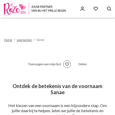
Skip
to
main
content
Breadcrumb
Home
voornamen
Sanae
Toevoegen aan mijn lijst
Delen
Ontdek de betekenis van de voornaam
Sanae
Het kiezen van een voornaam is een bijzondere stap. Om
jullie daarbij te helpen, laten we jullie de betekenis en