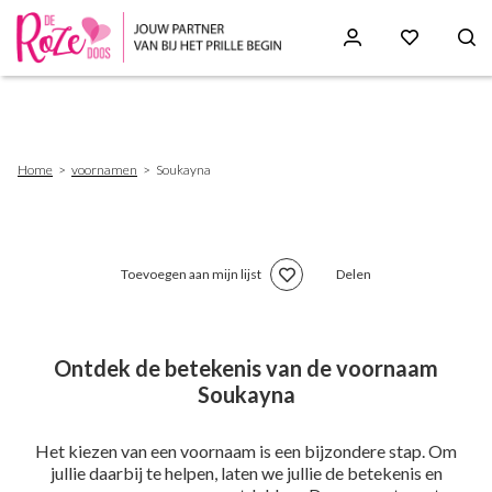
Skip
to
main
content
Breadcrumb
Home
voornamen
Soukayna
Toevoegen aan mijn lijst
Delen
Ontdek de betekenis van de voornaam
Soukayna
Het kiezen van een voornaam is een bijzondere stap. Om
jullie daarbij te helpen, laten we jullie de betekenis en