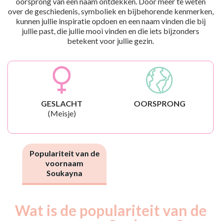
oorsprong van een naam ontdekken. Door meer te weten
over de geschiedenis, symboliek en bijbehorende kenmerken,
kunnen jullie inspiratie opdoen en een naam vinden die bij
jullie past, die jullie mooi vinden en die iets bijzonders
betekent voor jullie gezin.
GESLACHT
OORSPRONG
(Meisje)
Populariteit van de
voornaam
Soukayna
Wat is de populariteit van de
Nouveaux-
Année
nés