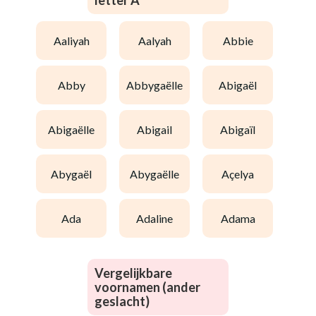
letter A
aaliyah
aalyah
abbie
abby
abbygaëlle
abigaël
abigaëlle
abigail
abigaïl
abygaël
abygaëlle
açelya
ada
adaline
adama
Vergelijkbare
voornamen (ander
geslacht)