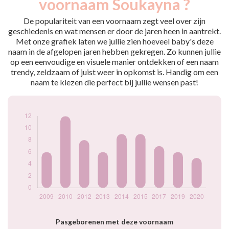
voornaam Soukayna ?
2009
6
2010
12
De populariteit van een voornaam zegt veel over zijn
2012
8
geschiedenis en wat mensen er door de jaren heen in aantrekt.
Met onze grafiek laten we jullie zien hoeveel baby's deze
2013
6
naam in de afgelopen jaren hebben gekregen. Zo kunnen jullie
2014
9
op een eenvoudige en visuele manier ontdekken of een naam
2015
9
trendy, zeldzaam of juist weer in opkomst is. Handig om een
2017
7
naam te kiezen die perfect bij jullie wensen past!
2019
6
2020
5
Popularité du
prénom Soukayna
par année
Pasgeborenen met deze voornaam