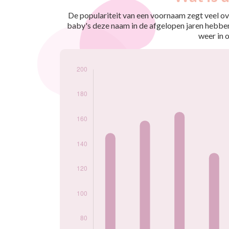
nés
2009
121
De populariteit van een voornaam zegt veel ove
2010
149
baby's deze naam in de afgelopen jaren hebben
2011
159
weer in 
2012
166
2013
133
2014
178
2015
187
2016
199
2017
165
2018
174
2019
183
2020
168
2021
167
2022
178
2023
136
2024
144
Popularité du
prénom William
par année