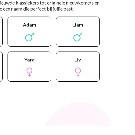
nieuwde klassiekers tot originele nieuwkomers en
 een naam die perfect bij jullie past.
adam
liam
yara
liv