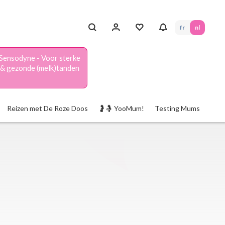
fr
nl
Sensodyne - Voor sterke
& gezonde (melk)tanden
Reizen met De Roze Doos
🤰🤱 YooMum!
Testing Mums