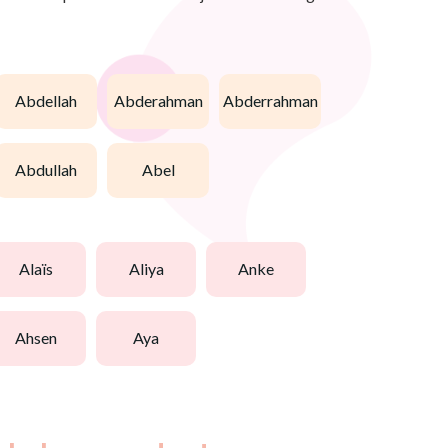
abdellah
abderahman
abderrahman
abdullah
abel
alaïs
aliya
anke
ahsen
aya