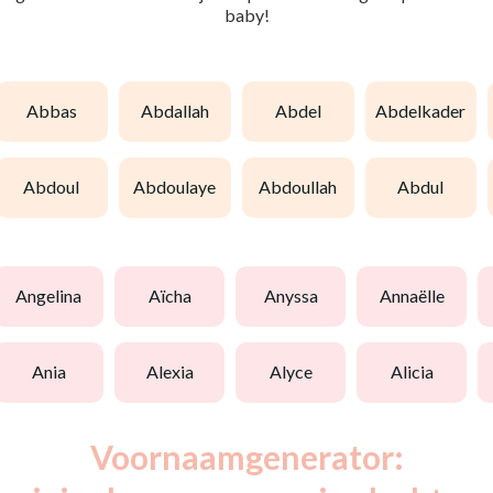
baby!
abbas
abdallah
abdel
abdelkader
abdoul
abdoulaye
abdoullah
abdul
angelina
aïcha
anyssa
annaëlle
ania
alexia
alyce
alicia
Voornaamgenerator: