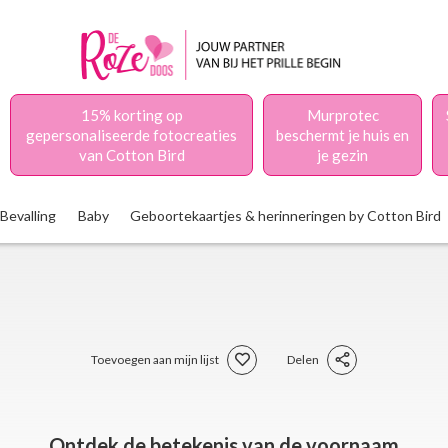
15% korting op
Murprotec
gepersonaliseerde fotocreaties
beschermt je huis en
van Cotton Bird
je gezin
Bevalling
Baby
Geboortekaartjes & herinneringen by Cotton Bird
Toevoegen aan mijn lijst
Delen
Ontdek de betekenis van de voornaam