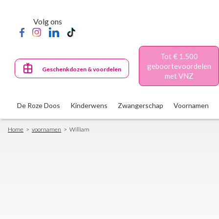
Skip
to
Volg ons
main
content
Tot € 1.500
geboortevoordelen
Geschenkdozen & voordelen
met VNZ
De Roze Doos
Kinderwens
Zwangerschap
Voornamen
Breadcrumb
Home
voornamen
William