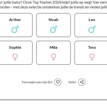
or jullie baby? Onze Top Namen 2024 helpt jullie op weg! Van ver
rden – met deze selectie ontdekken jullie de trends en vinden jullie
arthur
noah
leo
sophie
mila
tess
Toevoegen aan mijn lijst
Delen