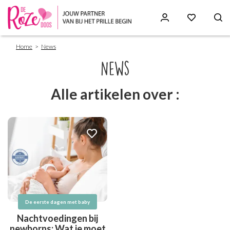
Breadcrumb
Skip
Home
News
to
main
News
content
Alle artikelen over :
De eerste dagen met baby
Nachtvoedingen bij
newborns: Wat je moet