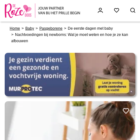
Breadcrumb
Skip
Home
Baby
Pasgeborene
De eerste dagen met baby
to
Nachtvoedingen bij newborns: Wat je moet weten en hoe je ze kan
main
afbouwen
content