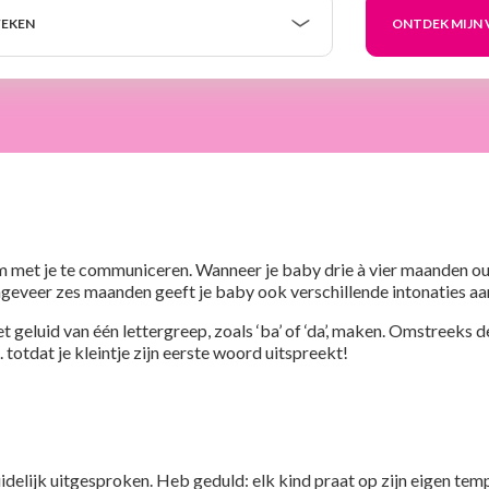
EKEN
 met je te communiceren. Wanneer je baby drie à vier maanden oud i
ongeveer zes maanden geeft je baby ook verschillende intonaties aa
et geluid van één lettergreep, zoals ‘ba’ of ‘da’, maken. Omstreeks 
. totdat je kleintje zijn eerste woord uitspreekt!
delijk uitgesproken. Heb geduld: elk kind praat op zijn eigen temp