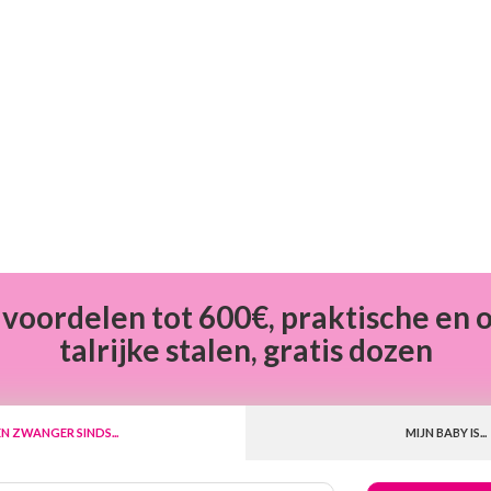
 voordelen tot 600€, praktische en 
talrijke stalen, gratis dozen
EN ZWANGER SINDS...
MIJN BABY IS...