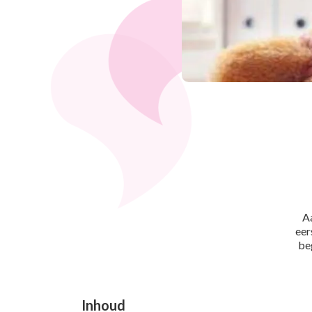
Aa
eer
be
Inhoud