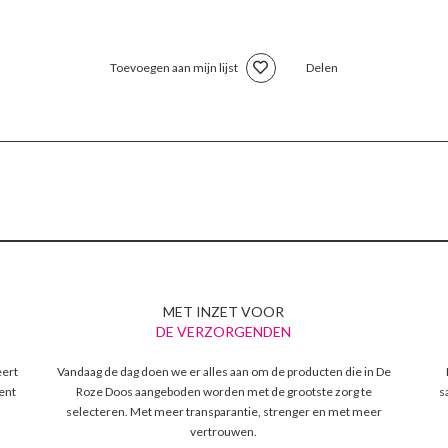
Toevoegen aan mijn lijst
Delen
MET INZET VOOR
DE VERZORGENDEN
eert
Vandaag de dag doen we er alles aan om de producten die in De
ent
Roze Doos aangeboden worden met de grootste zorg te
s
selecteren. Met meer transparantie, strenger en met meer
vertrouwen.