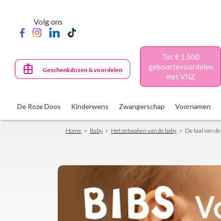
Skip
to
Volg ons
main
content
Tot € 1.500
geboortevoordelen
Geschenkdozen & voordelen
met VNZ
De Roze Doos
Kinderwens
Zwangerschap
Voornamen
Breadcrumb
Home
Baby
Het ontwaken van de baby
De taal van de