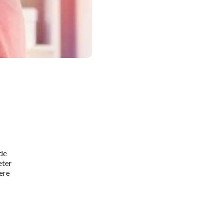
de
eter
ere