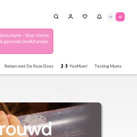
fr
nl
Sensodyne - Voor sterke
& gezonde (melk)tanden
Reizen met De Roze Doos
🤰🤱 YooMum!
Testing Mums