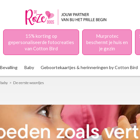
15% korting op
Murprotec
gepersonaliseerde fotocreaties
beschermt je huis en
van Cotton Bird
je gezin
Bevalling
Baby
Geboortekaartjes & herinneringen by Cotton Bird
 baby
De eerste woordjes