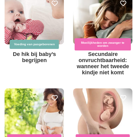
Moeilijkheden om zwanger te
Voeding van pasgeborenen
worden
De hik bij baby’s
Secundaire
begrijpen
onvruchtbaarheid:
wanneer het tweede
kindje niet komt