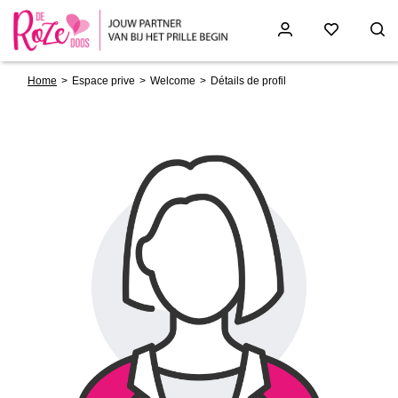
Breadcrumb
Skip
Home
Espace prive
Welcome
Détails de profil
to
main
content