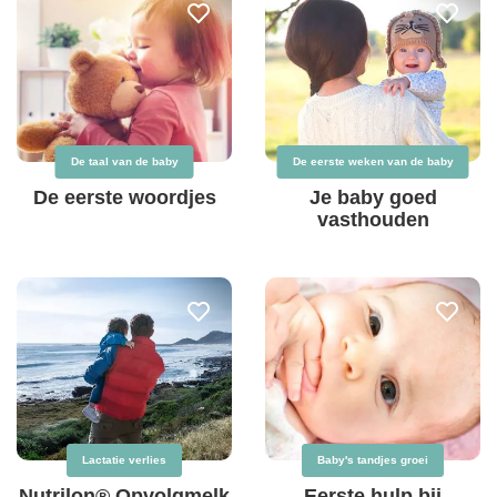
De taal van de baby
De eerste weken van de baby
De eerste woordjes
Je baby goed
vasthouden
Lactatie verlies
Baby's tandjes groei
Nutrilon® Opvolgmelk
Eerste hulp bij