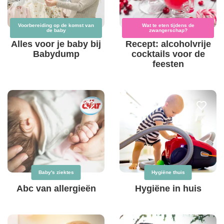
Voorbereiding op de komst van
Wat te eten tijdens de
de baby
zwangerschap?
Alles voor je baby bij
Recept: alcoholvrije
Babydump
cocktails voor de
feesten
Baby's ziektes
Hygiëne thuis
Abc van allergieën
Hygiëne in huis