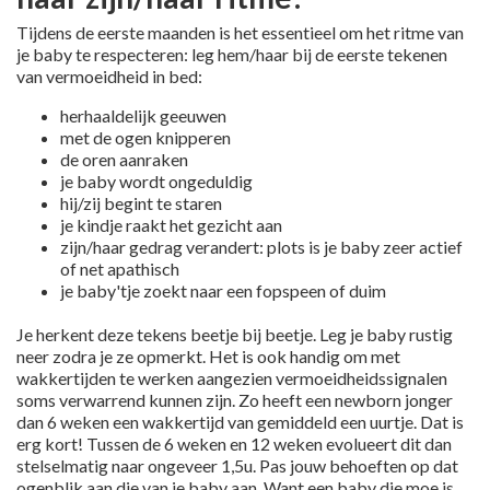
Tijdens de eerste maanden is het essentieel om het ritme van
je baby te respecteren: leg hem/haar bij de eerste tekenen
van vermoeidheid in bed:
herhaaldelijk geeuwen
met de ogen knipperen
de oren aanraken
je baby wordt ongeduldig
hij/zij begint te staren
je kindje raakt het gezicht aan
zijn/haar gedrag verandert: plots is je baby zeer actief
of net apathisch
je baby'tje zoekt naar een fopspeen of duim
Je herkent deze tekens beetje bij beetje. Leg je baby rustig
neer zodra je ze opmerkt.
Het is ook handig om met
wakkertijden te werken aangezien vermoeidheidssignalen
soms verwarrend kunnen zijn. Zo heeft een newborn jonger
dan 6 weken een wakkertijd van gemiddeld een uurtje. Dat is
erg kort! Tussen de 6 weken en 12 weken evolueert dit dan
stelselmatig naar ongeveer 1,5u.
Pas jouw behoeften op dat
ogenblik aan die van je baby aan. Want een baby die moe is