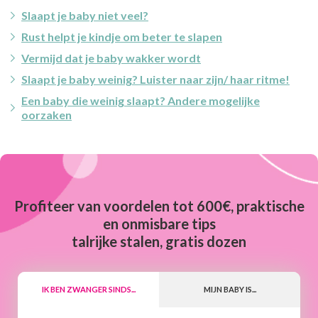
Slaapt je baby niet veel?
Rust helpt je kindje om beter te slapen
Vermijd dat je baby wakker wordt
Slaapt je baby weinig? Luister naar zijn/ haar ritme!
Een baby die weinig slaapt? Andere mogelijke
oorzaken
Profiteer van voordelen tot 600€, praktische
en onmisbare tips
talrijke stalen, gratis dozen
IK BEN ZWANGER SINDS...
MIJN BABY IS...