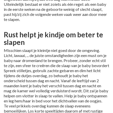
Uiteindelijk bestaat er niet zoiets als één regel: als een baby
in de eerste weken na de geboorte weinig of slecht slaapt,
past hij/zij zich de volgende weken vaak weer aan door meer
te slapen.
Rust helpt je kindje om beter te
slapen
Misschien slaapt je kleintje niet goed door de omgeving.
Licht, lawaai, ... de juiste omstandigheden zijn een must om je
baby naar dromenland te brengen. Probeer, zonder echt stil
te zijn, een sfeer te creëren die de slaap van je baby bevordert
Spreek stilletjes, gebruik zachte gebaren en dim het licht
tijdens de dutjes overdag, zo behoudt je baby het
onderscheid tussen dag en nacht. Vanaf de leeftijd van 2
maanden kent je baby het verschil tussen dag en nacht en
mag de kamer wel volledig verduisterd wordt. Dit zal je baby
helpen om vlotter in slaap te vallen. Help je baby ontspannen
en leg hem/haar in bed voor het dichtvallen van de oogjes.
Te veel prikkels overdag kunnen de slaap eveneens
bemoeilijken. Los korte speeltijden daarom af met rustige