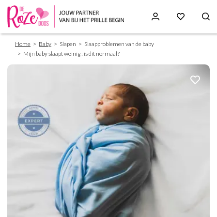
Breadcrumb
Skip
Home
Baby
Slapen
Slaapproblemen van de baby
to
Mijn baby slaapt weinig : is dit normaal?
main
content