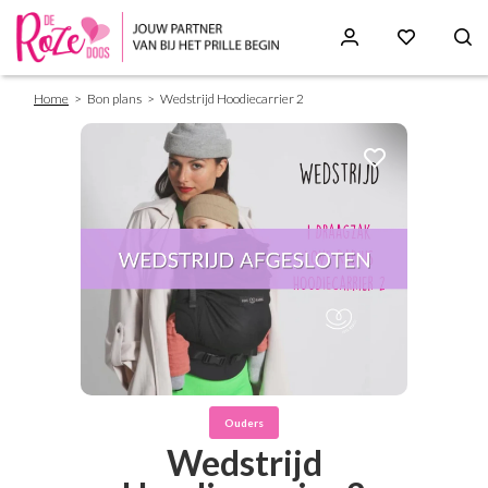
Breadcrumb
Skip
Home
Bon plans
Wedstrijd Hoodiecarrier 2
to
main
content
Ouders
Wedstrijd