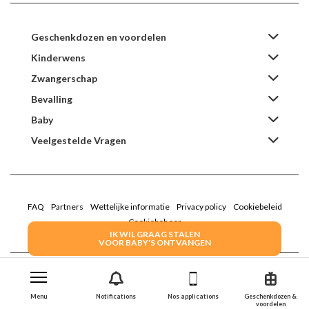
Geschenkdozen en voordelen
Kinderwens
Zwangerschap
Bevalling
Baby
Veelgestelde Vragen
FAQ
Partners
Wettelijke informatie
Privacy policy
Cookiebeleid
Cookiebeheer
IK WIL GRAAG STALEN
VOOR BABY'S ONTVANGEN
2022 Family Service - De Roze Doos
Menu
Notifications
Nos applications
Geschenkdozen &
voordelen