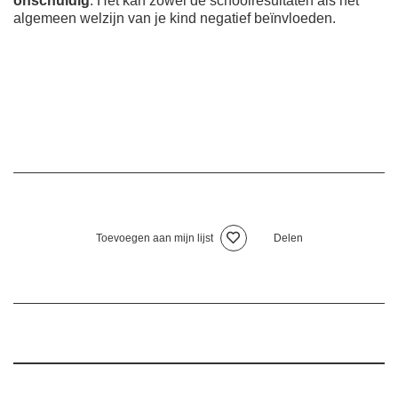
onschuldig
. Het kan zowel de schoolresultaten als het
algemeen welzijn van je kind negatief beïnvloeden.
Toevoegen aan mijn lijst
Delen