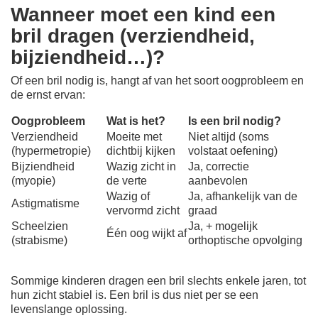
Wanneer moet een kind een
bril dragen (verziendheid,
bijziendheid…)?
Of een bril nodig is, hangt af van het soort oogprobleem en
de ernst ervan:
Oogprobleem
Wat is het?
Is een bril nodig?
Verziendheid
Moeite met
Niet altijd (soms
(hypermetropie)
dichtbij kijken
volstaat oefening)
Bijziendheid
Wazig zicht in
Ja, correctie
(myopie)
de verte
aanbevolen
Wazig of
Ja, afhankelijk van de
Astigmatisme
vervormd zicht
graad
Scheelzien
Ja, + mogelijk
Één oog wijkt af
(strabisme)
orthoptische opvolging
Sommige kinderen dragen een bril slechts enkele jaren, tot
hun zicht stabiel is. Een bril is dus niet per se een
levenslange oplossing.