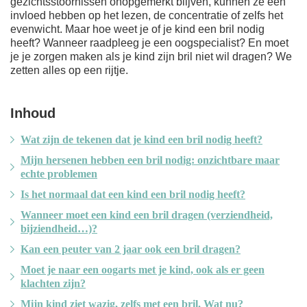
gezichtsstoornissen onopgemerkt blijven, kunnen ze een
invloed hebben op het lezen, de concentratie of zelfs het
evenwicht. Maar hoe weet je of je kind een bril nodig
heeft? Wanneer raadpleeg je een oogspecialist? En moet
je je zorgen maken als je kind zijn bril niet wil dragen? We
zetten alles op een rijtje.
Inhoud
Wat zijn de tekenen dat je kind een bril nodig heeft?
Mijn hersenen hebben een bril nodig: onzichtbare maar
echte problemen
Is het normaal dat een kind een bril nodig heeft?
Wanneer moet een kind een bril dragen (verziendheid,
bijziendheid…)?
Kan een peuter van 2 jaar ook een bril dragen?
Moet je naar een oogarts met je kind, ook als er geen
klachten zijn?
Mijn kind ziet wazig, zelfs met een bril. Wat nu?