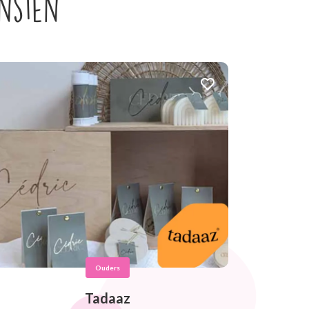
ensten
Ouders
Tadaaz