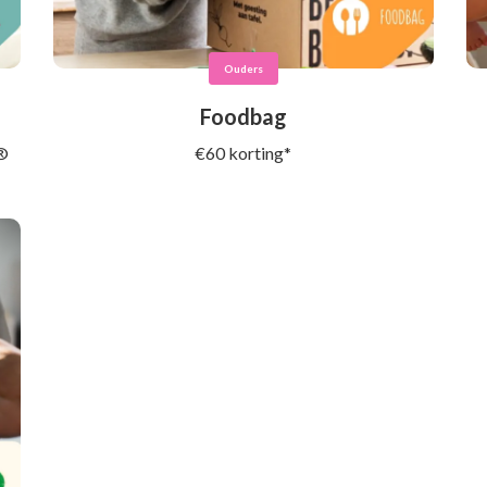
Ouders
Foodbag
 ​
€60 korting*