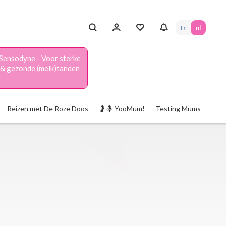
fr
nl
Sensodyne - Voor sterke
& gezonde (melk)tanden
Reizen met De Roze Doos
🤰🤱 YooMum!
Testing Mums