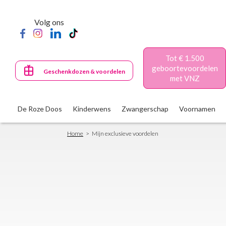
Skip
to
Volg ons
main
content
Tot € 1.500
geboortevoordelen
Geschenkdozen & voordelen
met VNZ
De Roze Doos
Kinderwens
Zwangerschap
Voornamen
Breadcrumb
Home
Mijn exclusieve voordelen