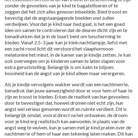
zonder de gevoelens van je kind te bagatelliseren of te
zeggen dat het zich alles gewoon inbeeldde. Bied troost en
bevestig dat de angstaanjagende beelden snel zullen
verdwijnen. Voordat je kind naar bed gaat, is het een goed
idee om samen te controleren dat de deuren dicht zijn en te
benadrukken dat je in de buurt bent om bescherming te
bieden. Vanaf 2,5-3 jaar kan je klein nachtlampje, liefst met
een zacht rood licht dit verstoord het slaaphormoon
melatonine het minst, in de kamer van je kindje zetten. Je kan
ook overwegen om je kinderen samen te laten slapen voor
extra geruststelling. Belangrijk is om kalm te blijven;
boosheid kan de angst van je kind alleen maar verergeren.
Als je kindje vervolgens wakker wordt van een nachtmerrie,
benadruk dan jouw aanwezigheid door er voor hem of haar te
zijn en troost te bieden. Erken de realiteit van hun gevoelens
door te bevestigen dat, hoewel dromen niet echt zijn, hun
angst wel serieus genomen wordt en ruimte verdient. Dit is
belangrijk omdat, vooral direct na het ontwaken, de droom
voor je kind erg realistisch kan aanvoelen. In plaats van de
angst weg te wuiven, kun je samen met je kind praten over de
nachtmerrie of hem of haar een tekening laten maken. Dit kan