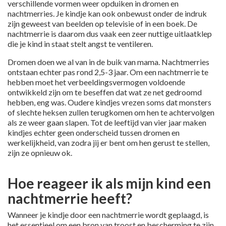
verschillende vormen weer opduiken in dromen en
nachtmerries. Je kindje kan ook onbewust onder de indruk
zijn geweest van beelden op televisie of in een boek. De
nachtmerrie is daarom dus vaak een zeer nuttige uitlaatklep
die je kind in staat stelt angst te ventileren.
Dromen doen we al van in de buik van mama. Nachtmerries
ontstaan echter pas rond 2,5-3 jaar. Om een nachtmerrie te
hebben moet het verbeeldingsvermogen voldoende
ontwikkeld zijn om te beseffen dat wat ze net gedroomd
hebben, eng was. Oudere kindjes vrezen soms dat monsters
of slechte heksen zullen terugkomen om hen te achtervolgen
als ze weer gaan slapen. Tot de leeftijd van vier jaar maken
kindjes echter geen onderscheid tussen dromen en
werkelijkheid, van zodra jij er bent om hen gerust te stellen,
zijn ze opnieuw ok.
Hoe reageer ik als mijn kind een
nachtmerrie heeft?
Wanneer je kindje door een nachtmerrie wordt geplaagd, is
het essentieel om een bron van troost en bescherming te zijn