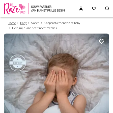
Breadcrumb
Skip
Home
Baby
Slapen
Slaapproblemen van de baby
to
Help, mijn kind heeft nachtmerries
main
content