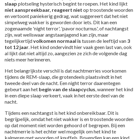
slaap
plotseling hysterisch begint te roepen. Het kind lijkt
niet aanspreekbaar, reageert niet
op troostende woorden
en vertoont paniekerig gedrag, wat suggereert dat het niet
simpelweg wakker is geworden door iets. Dit kan een
zogenaamde 'night terror', 'pavor nocturnus', of nachtangst
zijn, wat weliswaar angstaanjagend kan zijn, maar
tegelijkertijd
volkomen normaal is
tussen de leeftijd van
3
tot 12 jaar
. Het kind ondervindt hier vaak geen last van, ook
al lijkt dat niet altijd zo, aangezien ze zich de volgende dag
niets meer herinneren.
Het belangrijkste verschil is dat nachtmerries voorkomen
tijdens de REM-slaap, die grotendeels plaatsvindt in het
tweede deel van de nacht. Een night terror daarentegen
gebeurt aan het
begin van de slaapcyclus
, wanneer het kind
in een diepe slaap verkeert, vaak in het eerste deel van de
nacht.
Tijdens een nachtangst is het kind onbereikbaar. Dit is
begrijpelijk, omdat het niet wakker is en troostende woorden
op dat moment niet worden gehoord of begrepen. Bij een
nachtmerrie is het echter wel mogelijk om het kind te
kalmeren met woorden of knuffels. Bovendien kan een kind