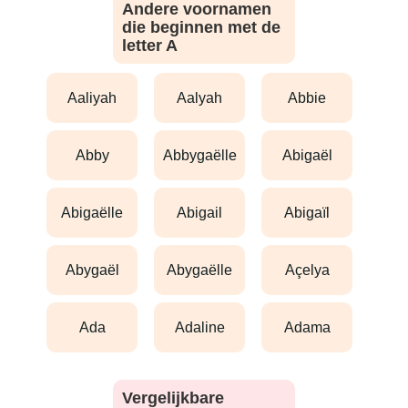
Andere voornamen
die beginnen met de
letter A
aaliyah
aalyah
abbie
abby
abbygaëlle
abigaël
abigaëlle
abigail
abigaïl
abygaël
abygaëlle
açelya
ada
adaline
adama
Vergelijkbare