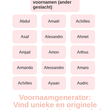
voornamen (ander
geslacht)
abdul
amaël
achilles
asaf
alexandro
ahmet
amjad
amon
arthus
armando
alessandro
amaro
achilles
ayaan
audric
Voornaamgenerator:
Vind unieke en originele