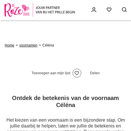
Skip
to
main
content
Breadcrumb
Home
voornamen
Céléna
Toevoegen aan mijn lijst
Delen
Ontdek de betekenis van de voornaam
Céléna
Het kiezen van een voornaam is een bijzondere stap. Om
jullie daarbij te helpen, laten we jullie de betekenis en