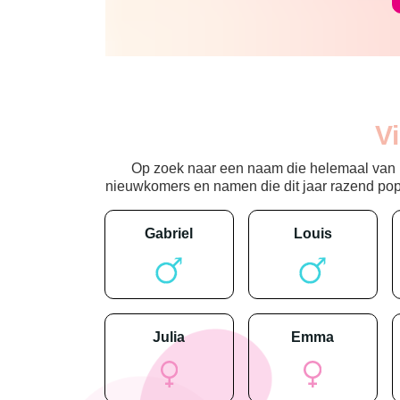
V
Op zoek naar een naam die helemaal van nu
nieuwkomers en namen die dit jaar razend popula
gabriel
louis
julia
emma