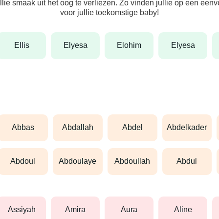
ullie smaak uit het oog te verliezen. Zo vinden jullie op een ee
voor jullie toekomstige baby!
ellis
elyesa
elohim
elyesa
abbas
abdallah
abdel
abdelkader
abdoul
abdoulaye
abdoullah
abdul
assiyah
amira
aura
aline