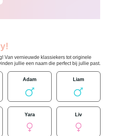
y!
! Van vernieuwde klassiekers tot originele
den jullie een naam die perfect bij jullie past.
adam
liam
yara
liv