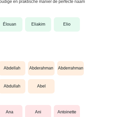
nvoudige en praktische manier de perfecte naam
élouan
eliakim
elio
abdellah
abderahman
abderrahman
abdullah
abel
ana
ani
antoinette