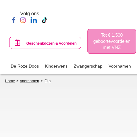
Skip
to
Volg ons
main
content
Tot € 1.500
geboortevoordelen
Geschenkdozen & voordelen
met VNZ
De Roze Doos
Kinderwens
Zwangerschap
Voornamen
Breadcrumb
Home
voornamen
Elia