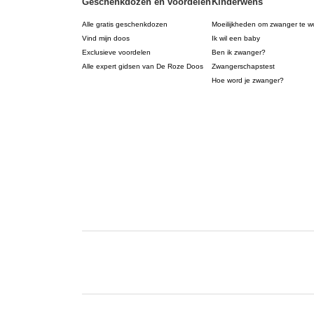
Geschenkdozen en voordelen
Kinderwens
Alle gratis geschenkdozen
Moeilijkheden om zwanger te w
Vind mijn doos
Ik wil een baby
Exclusieve voordelen
Ben ik zwanger?
Alle expert gidsen van De Roze Doos
Zwangerschapstest
Hoe word je zwanger?