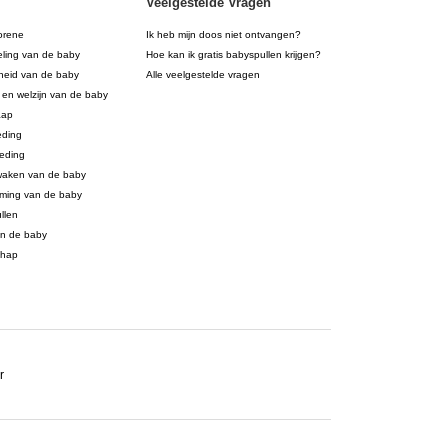
Veelgestelde Vragen
orene
Ik heb mijn doos niet ontvangen?
eling van de baby
Hoe kan ik gratis babyspullen krijgen?
eid van de baby
Alle veelgestelde vragen
 en welzijn van de baby
aap
eding
eding
waken van de baby
ming van de baby
llen
an de baby
chap
r