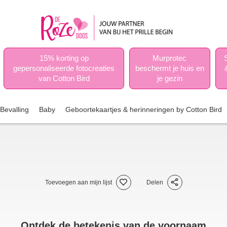
15% korting op
Murprotec
gepersonaliseerde fotocreaties
beschermt je huis en
van Cotton Bird
je gezin
Bevalling
Baby
Geboortekaartjes & herinneringen by Cotton Bird
Toevoegen aan mijn lijst
Delen
Ontdek de betekenis van de voornaam