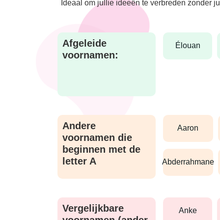
Ideaal om jullie ideeën te verbreden zonder j
Afgeleide
élouan
voornamen:
Andere
aaron
voornamen die
beginnen met de
letter A
abderrahmane
Vergelijkbare
anke
voornamen (ander