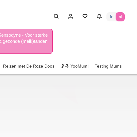
fr
nl
Sensodyne - Voor sterke
& gezonde (melk)tanden
Reizen met De Roze Doos
🤰🤱 YooMum!
Testing Mums