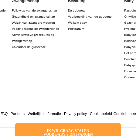
Zwangerschap
Bevalling
Baby
orden
Follow-up van de zwangerschap
De geboorte
Pasgeb
Gezondheid en zwangerschap
Voorbereiding van de geboorte
Ontwikk
Welzijn van zwangere vrouwen
Welkom baby
Gezondh
Voeding tijdens de zwangerschap
Postpartum
Hygiëne
Administratieve procedures bij
Baby sl
zwangerschap
Borstvo
Calendrier de grossesse
Baby vo
Het ont
Bescher
Babyspu
Groei v
Ouders
FAQ
Partners
Wettelijke informatie
Privacy policy
Cookiebeleid
Cookiebehee
IK WIL GRAAG STALEN
VOOR BABY'S ONTVANGEN