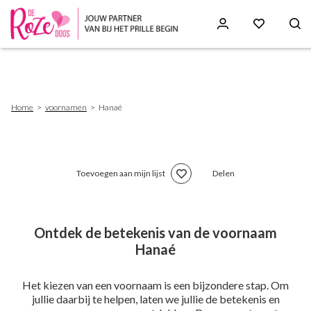
Skip
to
main
content
Breadcrumb
Home
voornamen
Hanaé
Toevoegen aan mijn lijst
Delen
Ontdek de betekenis van de voornaam
Hanaé
Het kiezen van een voornaam is een bijzondere stap. Om
jullie daarbij te helpen, laten we jullie de betekenis en