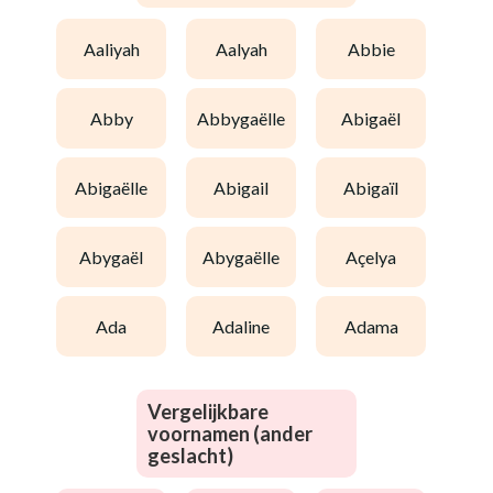
aaliyah
aalyah
abbie
abby
abbygaëlle
abigaël
abigaëlle
abigail
abigaïl
abygaël
abygaëlle
açelya
ada
adaline
adama
Vergelijkbare
voornamen (ander
geslacht)